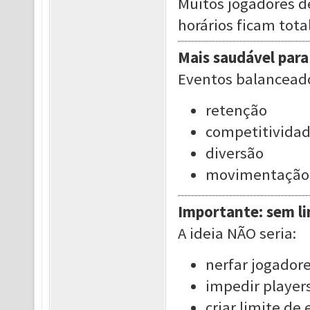
Muitos jogadores d
horários ficam tot
Mais saudável para
Eventos balancea
retenção
competitivida
diversão
movimentação
Importante: sem li
A ideia NÃO seria:
nerfar jogadore
impedir players
criar limite d