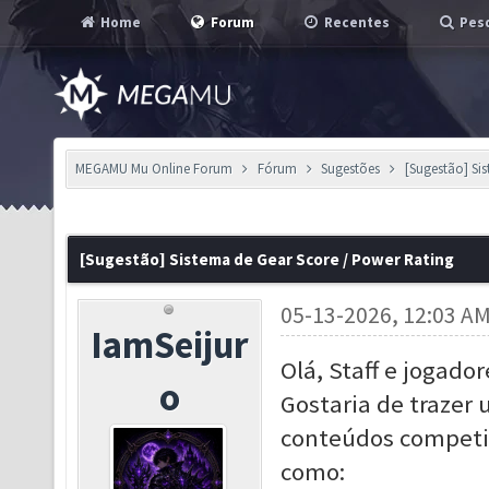
Home
Forum
Recentes
Pesq
MEGAMU Mu Online Forum
Fórum
Sugestões
[Sugestão] Si
[Sugestão] Sistema de Gear Score / Power Rating
05-13-2026, 12:03 A
IamSeijur
Olá, Staff e jogador
o
Gostaria de trazer
conteúdos competi
como: