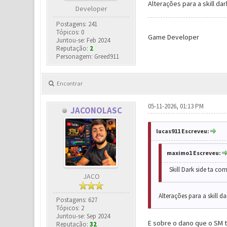
Alterações para a skill d
Developer
Postagens: 241
Tópicos: 0
Game Developer
Juntou-se: Feb 2024
Reputação:
2
Personagem: Greed911
Encontrar
05-11-2026, 01:13 PM
JACONOLASC
lucas911 Escreveu:
maximo1 Escreveu:
Skill Dark side ta c
JACO
Alterações para a skill d
Postagens: 627
Tópicos: 2
Juntou-se: Sep 2024
E sobre o dano que o SM t
Reputação:
32