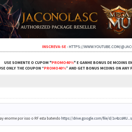
INSCREVA-SE
-
HTTPS://WWW.YOUTUBE.COM/@JA
USE SOMENTE O CUPOM "
PROMO40%
" E GANHE BONUS DE MCOINS E
USE ONLY THE COUPON “
PROMO40%
” AND GET BONUS MCOINS ON ANY P
elay enorme por isso o RF esta batendo
https://drive.google.com/file/d/1v4zcsMU...