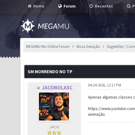
Home
Forum
Recentes
P
MEGAMU Mu Online Forum
Nova Geração
Sugestões / Corr
1 Voto(s) - 5 em Média
1
2
3
4
5
SM MORRENDO NO TP
04-24-2026, 12:17 PM
JACONOLASC
Apenas algumas classes c
https://www.youtube.c
animação.
JACO