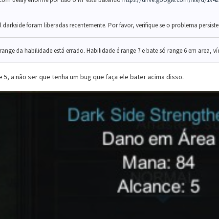
ll darkside foram liberadas recentemente. Por favor, verifique se o problema persist
 range da habilidade está errado. Habilidade é range 7 e bate só range 6 em area, 
 5, a não ser que tenha um bug que faça ele bater acima disso.