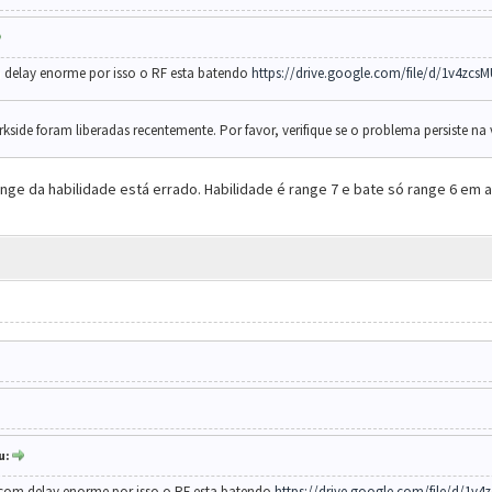
om delay enorme por isso o RF esta batendo
https://drive.google.com/file/d/1v4zcsM
arkside foram liberadas recentemente. Por favor, verifique se o problema persiste na
range da habilidade está errado. Habilidade é range 7 e bate só range 6 em 
u:
ta com delay enorme por isso o RF esta batendo
https://drive.google.com/file/d/1v4z