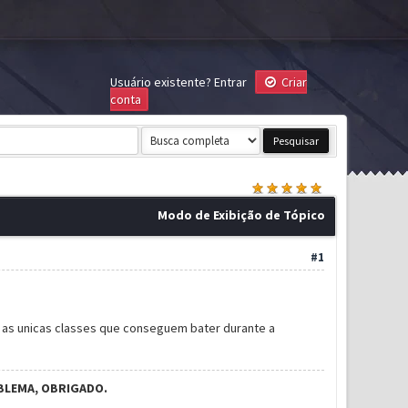
Usuário existente?
Entrar
Criar
conta
Modo de Exibição de Tópico
#1
o as unicas classes que conseguem bater durante a
BLEMA, OBRIGADO.