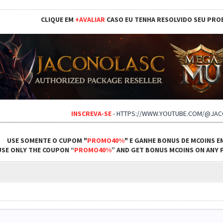
CLIQUE EM
+AVALIAR
CASO EU TENHA RESOLVIDO SEU PRO
INSCREVA-SE
-
HTTPS://WWW.YOUTUBE.COM/@JA
USE SOMENTE O CUPOM "
PROMO40%
" E GANHE BONUS DE MCOINS E
USE ONLY THE COUPON “
PROMO40%
” AND GET BONUS MCOINS ON ANY P