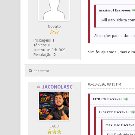
maximo1 Escreveu:
Skill Dark side ta c
Novato
Alterações para a skill d
Postagens: 1
Tópicos: 0
Juntou-se: Feb 2023
Sim foi ajustada , mas o 
Reputação:
0
Encontrar
05-13-2026, 08:19 PM
JACONOLASC
ElfBuffz Escreveu:
lucas911 Escreveu:
maximo1 Escreve
JACO
Skill Dark side 