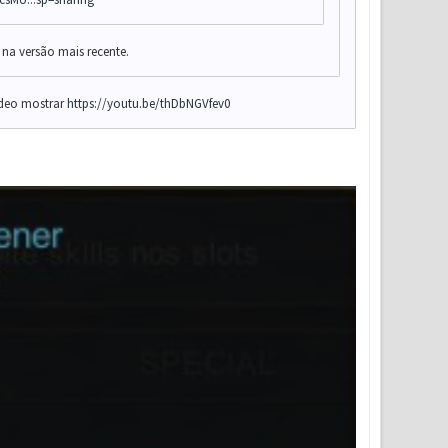
e na versão mais recente.
vídeo mostrar
https://youtu.be/thDbNGVfev0