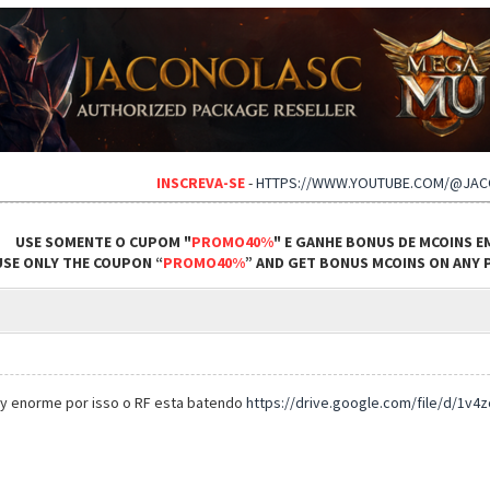
INSCREVA-SE
-
HTTPS://WWW.YOUTUBE.COM/@JA
USE SOMENTE O CUPOM "
PROMO40%
" E GANHE BONUS DE MCOINS E
USE ONLY THE COUPON “
PROMO40%
” AND GET BONUS MCOINS ON ANY P
lay enorme por isso o RF esta batendo
https://drive.google.com/file/d/1v4z