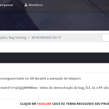
esquisar
Membros
eções / Bug Tracking
SM MORRENDO NO TP
onseguem bater no SM durante a animação do teleport.
om/watch?v=qSQjQMHMBew
- Video de demostração do bug, ELF, GL e RF sã
CLIQUE EM
+AVALIAR
CASO EU TENHA RESOLVIDO SEU PRO