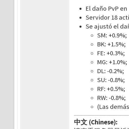
El daño PvP en
Servidor 18 act
Se ajustó el da
SM: +0.9%;
BK: +1.5%;
FE: +0.3%;
MG: +1.0%;
DL: -0.2%;
SU: -0.8%;
RF: +0.5%;
RW: -0.8%;
(Las demás
中文 (Chinese):