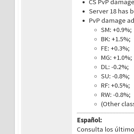
CS PvP damage
Server 18 has b
PvP damage adj
SM: +0.9%;
BK: +1.5%;
FE: +0.3%;
MG: +1.0%;
DL: -0.2%;
SU: -0.8%;
RF: +0.5%;
RW: -0.8%;
(Other clas
Español:
Consulta los último