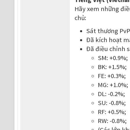
Hãy xem những điều
chủ:
Sát thương PvP
Đã kích hoạt m
Đã điều chỉnh s
SM: +0.9%;
BK: +1.5%;
FE: +0.3%;
MG: +1.0%;
DL: -0.2%;
SU: -0.8%;
RF: +0.5%;
RW: -0.8%;
(Các lớp kh