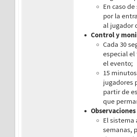
En caso de 
por la entr
al jugador
Control y moni
Cada 30 se
especial el
el evento;
15 minutos 
jugadores 
partir de e
que permane
Observaciones
El sistema 
semanas, pu