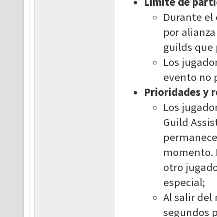
Límite de part
Durante el
por alianza
guilds que 
Los jugador
evento no 
Prioridades y 
Los jugador
Guild Assis
permanecer
momento. E
otro jugad
especial;
Al salir de
segundos pa