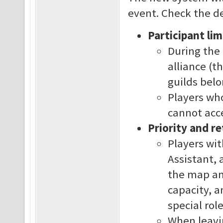
event. Check the de
Participant lim
During the 
alliance (t
guilds belo
Players who
cannot acce
Priority and r
Players wit
Assistant, 
the map and
capacity, a
special rol
When leavi