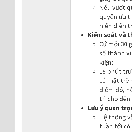
Nếu vượt qu
quyền ưu ti
hiện diện t
Kiểm soát và t
Cứ mỗi 30 g
số thành v
kiện;
15 phút trư
có mặt trên
điểm đó, h
trì cho đến
Lưu ý quan trọ
Hệ thống vẫ
tuần tới có