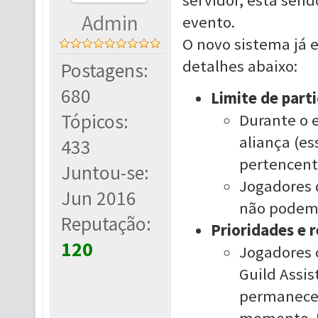
servidor, está sen
Admin
evento.
O novo sistema já e
detalhes abaixo:
Postagens:
680
Limite de part
Tópicos:
Durante o e
aliança (es
433
pertencente
Juntou-se:
Jogadores 
Jun 2016
não podem 
Reputação:
Prioridades e 
120
Jogadores c
Guild Assis
permanecer