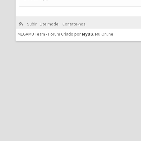
Subir
Lite mode
Contate-nos
MEGAMU Team - Forum Criado por
MyBB
.
Mu Online