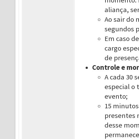
momento. E
aliança, se
Ao sair do
segundos p
Em caso de 
cargo espe
de presenç
Controle e mo
A cada 30 
especial o
evento;
15 minutos 
presentes 
desse mome
permanece 