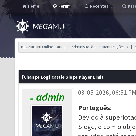
Home
Forum
Recentes
Pesq
MEGAMU Mu Online Forum
Administração
Manutenções
[C
[Change Log] Castle Siege Player Limit
03-05-2026, 06:51 P
admin
Português:
Devido à superlota
Siege, e com o obj