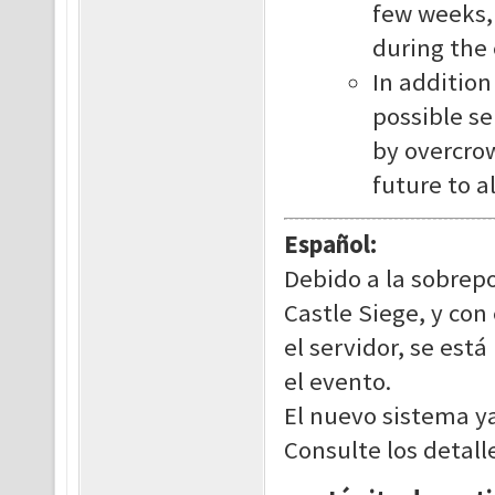
few weeks,
during the 
In addition
possible s
by overcro
future to a
Español:
Debido a la sobrep
Castle Siege, y con
el servidor, se est
el evento.
El nuevo sistema ya
Consulte los detall