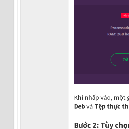
Khi nhấp vào, một g
Deb
và
Tệp thực th
Bước 2: Tùy chọ