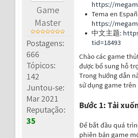
https://megam
Game
Tema en Españ
Master
https://megam
中文主题:
http
Postagens:
tid=18493
666
Chào các game thủ!
Tópicos:
được bổ sung hỗ tr
142
Trong hướng dẫn này
sử dụng game trên
Juntou-se:
Mar 2021
Bước 1: Tải xuố
Reputação:
35
Để bắt đầu quá trìn
phiên bản game mớ