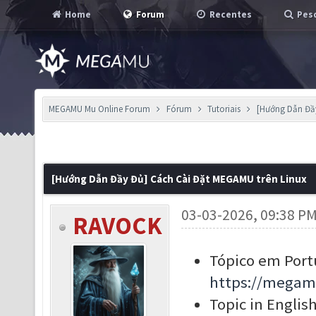
Home
Forum
Recentes
Pesq
MEGAMU Mu Online Forum
Fórum
Tutoriais
[Hướng Dẫn Đầy
[Hướng Dẫn Đầy Đủ] Cách Cài Đặt MEGAMU trên Linux
03-03-2026, 09:38 P
RAVOCK
Tópico em Port
https://megam
Topic in English