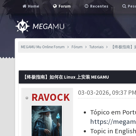
Home
Forum
Recentes
Pesq
MEGAMU Mu Online Forum
Fórum
Tutoriais
【终极指南】如何在
【终极指南】如何在 Linux 上安装 MEGAMU
03-03-2026, 09:37 P
RAVOCK
Tópico em Port
https://megam
Topic in English