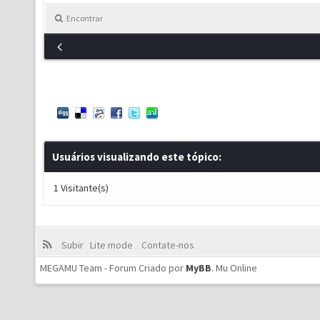
Encontrar
Usuários visualizando este tópico:
1 Visitante(s)
Subir
Lite mode
Contate-nos
MEGAMU Team - Forum Criado por
MyBB
.
Mu Online