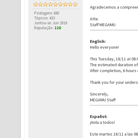
Agradecemos a compreen
Postagens: 680
Tópicos: 433
Atte.
Juntou-se: Jun 2016
Staff MEGAMU
Reputação:
120
English:
Hello everyone!
This Tuesday, 18/11 at 08:
The estimated duration of
After completion, 6 hours
Thank you for your unders
Sincerely,
MEGAMU Staff
Español:
¡Hola a todos!
Este martes 18/11 a las 0