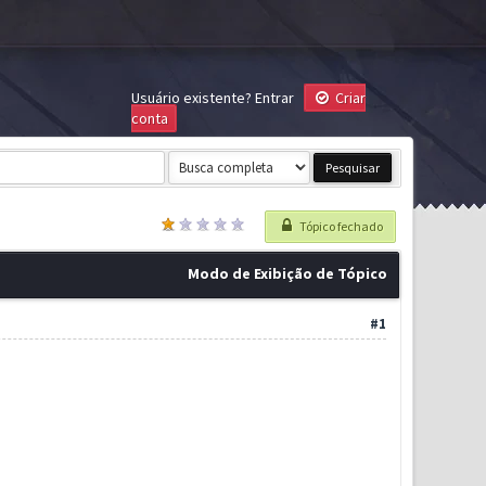
Usuário existente?
Entrar
Criar
conta
Tópico fechado
Modo de Exibição de Tópico
#1