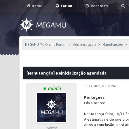
Home
Forum
Recentes
P
MEGAMU Mu Online Forum
Administração
Manutenções
1 Voto(s) - 1 em Média
1
2
3
4
5
[Manutenção] Reinicialização agendada
11-17-2025, 07:06 PM
admin
Português:
Olá a todos!
Nesta terça-feira, 18/11 
A estimativa é de que o 
Após a conclusão, será a
Admin