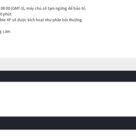
 08:00 (GMT-3), máy chủ sẽ tạm ngừng để bảo trì.
0 phút.
uble XP sẽ được kích hoạt như phần bồi thường.
g cảm.