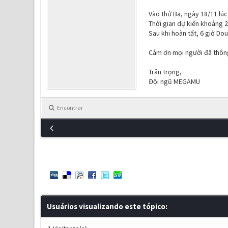
Vào thứ Ba, ngày 18/11 lúc
Thời gian dự kiến khoảng 2
Sau khi hoàn tất, 6 giờ Do
Cảm ơn mọi người đã thôn
Trân trọng,
Đội ngũ MEGAMU
Encontrar
Usuários visualizando este tópico: