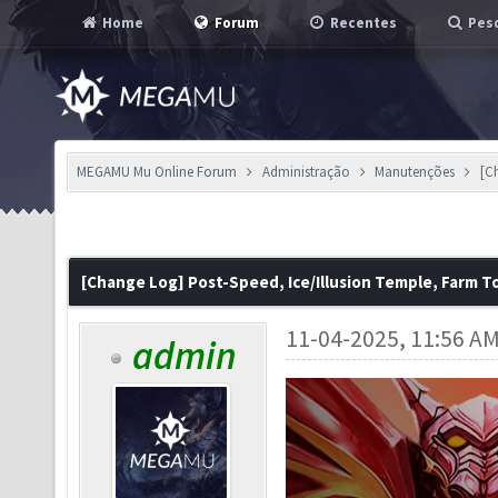
Home
Forum
Recentes
Pesq
MEGAMU Mu Online Forum
Administração
Manutenções
[C
[Change Log] Post-Speed, Ice/Illusion Temple, Farm T
11-04-2025, 11:56 A
admin