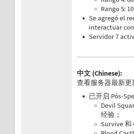
Rango 5: 1
Se agregó el re
interactuar con
Servidor 7 acti
中文 (Chinese):
查看服务器最新更
已开启 Pós-Sp
Devil Sq
经验；
Survive 和
Blood Ca