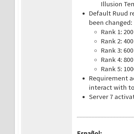
Illusion Te
Default Ruud r
been changed:
Rank 1: 20
Rank 2: 40
Rank 3: 60
Rank 4: 80
Rank 5: 10
Requirement ad
interact with t
Server 7 activa
Español: