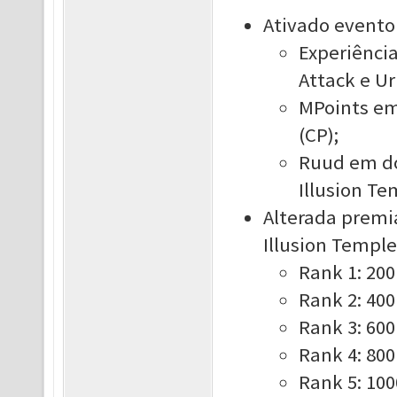
Ativado evento
Experiênci
Attack e Ur
MPoints em
(CP);
Ruud em do
Illusion Te
Alterada premi
Illusion Temple
Rank 1: 20
Rank 2: 40
Rank 3: 60
Rank 4: 80
Rank 5: 10