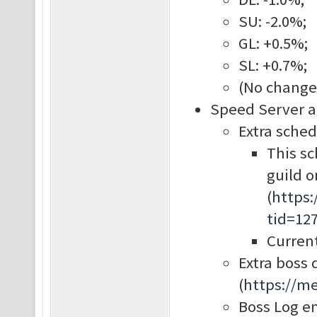
SU: -2.0%;
GL: +0.5%;
SL: +0.7%;
(No changes
Speed Server a
Extra sched
This s
guild o
(
https
tid=12
Current
Extra boss
(
https://m
Boss Log e