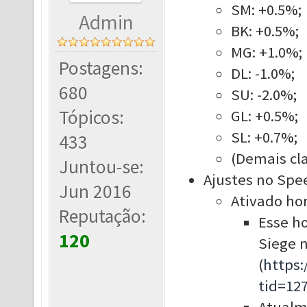
SM: +0.5%;
Admin
BK: +0.5%;
MG: +1.0%;
Postagens:
DL: -1.0%;
680
SU: -2.0%;
Tópicos:
GL: +0.5%;
SL: +0.7%;
433
(Demais cla
Juntou-se:
Ajustes no Spe
Jun 2016
Ativado hor
Reputação:
Esse ho
120
Siege 
(
https
tid=12