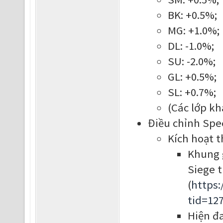
BK: +0.5%;
MG: +1.0%;
DL: -1.0%;
SU: -2.0%;
GL: +0.5%;
SL: +0.7%;
(Các lớp kh
Điều chỉnh Spe
Kích hoạt 
Khung g
Siege 
(
https
tid=12
Hiện đa