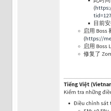
此时间由
(
https
tid=12
目前安排在
启用 Bos
(
https://m
启用 Boss L
修复了 Zom
Tiếng Việt (Vietna
Kiểm tra những điề
Điều chỉnh sát 
SM: +0.5%;