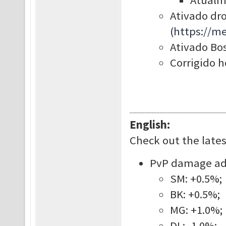
Atualm
Ativado dro
(
https://m
Ativado Bos
Corrigido h
English:
Check out the late
PvP damage adju
SM: +0.5%;
BK: +0.5%;
MG: +1.0%;
DL: -1.0%;