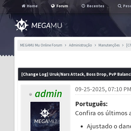
Home
Forum
Recentes
Pesq
MEGAMU Mu Online Forum
Administração
Manutenções
[C
[Change Log] Uruk/Nars Attack, Boss Drop, PvP Balanc
09-25-2025, 07:10 P
admin
Português:
Confira os últimos 
Ajustado o dano