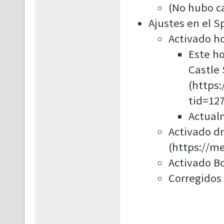
(No hubo c
Ajustes en el S
Activado ho
Este ho
Castle 
(
https
tid=12
Actual
Activado dr
(
https://m
Activado Bo
Corregidos 