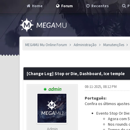
Home
Forum
Recentes
P
MEGAMU Mu Online Forum
Administração
Manutenções
1 Voto(s) - 4 em Média
1
2
3
4
5
[Change Log] Stop or Die, Dashboard, Ice temple
08-11-2025, 08:12 PM
admin
Português:
Confira os últimos ajuste
Evento Stop Or Die
Agora com 5 
Nos rounds c
Admin
Tempo de ca