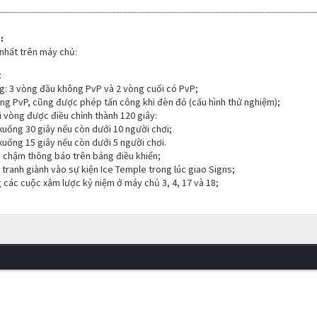
:
 nhất trên máy chủ:
:
g: 3 vòng đầu không PvP và 2 vòng cuối có PvP;
ng PvP, cũng được phép tấn công khi đèn đỏ (cấu hình thử nghiệm);
i vòng được điều chỉnh thành 120 giây:
xuống 30 giây nếu còn dưới 10 người chơi;
uống 15 giây nếu còn dưới 5 người chơi.
g chậm thông báo trên bảng điều khiển;
i tranh giành vào sự kiện Ice Temple trong lúc giao Signs;
 các cuộc xâm lược kỷ niệm ở máy chủ 3, 4, 17 và 18;