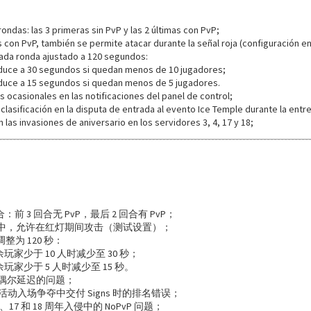
:
ondas: las 3 primeras sin PvP y las 2 últimas con PvP;
s con PvP, también se permite atacar durante la señal roja (configuración e
ada ronda ajustado a 120 segundos:
duce a 30 segundos si quedan menos de 10 jugadores;
duce a 15 segundos si quedan menos de 5 jugadores.
 ocasionales en las notificaciones del panel de control;
clasificación en la disputa de entrada al evento Ice Temple durante la entr
las invasiones de aniversario en los servidores 3, 4, 17 y 18;
合：前 3 回合无 PvP，最后 2 回合有 PvP；
回合中，允许在红灯期间攻击（测试设置）；
整为 120 秒：
玩家少于 10 人时减少至 30 秒；
玩家少于 5 人时减少至 15 秒。
偶尔延迟的问题；
ple 活动入场争夺中交付 Signs 时的排名错误；
17 和 18 周年入侵中的 NoPvP 问题；