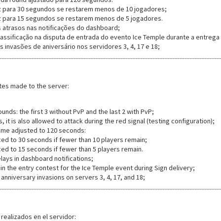
 para 30 segundos se restarem menos de 10 jogadores;
 para 15 segundos se restarem menos de 5 jogadores.
s atrasos nas notificações do dashboard;
lassificação na disputa de entrada do evento Ice Temple durante a entrega
 invasões de aniversário nos servidores 3, 4, 17 e 18;
tes made to the server:
unds: the first 3 without PvP and the last 2 with PvP;
, it is also allowed to attack during the red signal (testing configuration);
ime adjusted to 120 seconds:
ed to 30 seconds if fewer than 10 players remain;
ed to 15 seconds if fewer than 5 players remain.
lays in dashboard notifications;
 in the entry contest for the Ice Temple event during Sign delivery;
anniversary invasions on servers 3, 4, 17, and 18;
 realizados en el servidor: