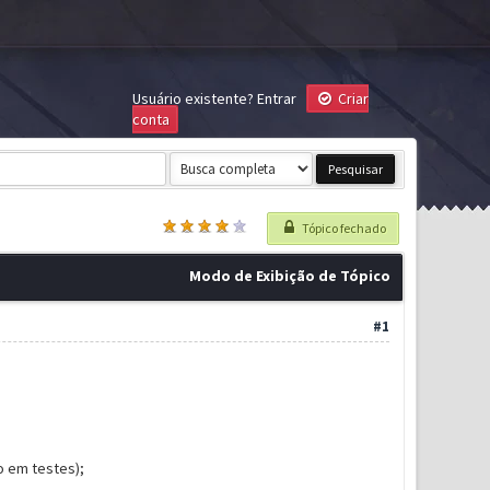
Usuário existente?
Entrar
Criar
conta
Tópico fechado
Modo de Exibição de Tópico
#1
o em testes);