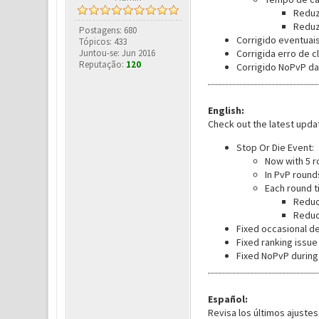
Reduz
Reduz
Postagens: 680
Corrigido eventuai
Tópicos: 433
Juntou-se: Jun 2016
Corrigida erro de c
Reputação:
120
Corrigido NoPvP das
English:
Check out the latest upda
Stop Or Die Event:
Now with 5 ro
In PvP rounds
Each round t
Reduc
Reduc
Fixed occasional de
Fixed ranking issue
Fixed NoPvP during 
Español:
Revisa los últimos ajustes