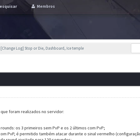
esquisar
Membros
[Change Log] Stop or Die, Dashboard, Ice temple
s que foram realizados no servidor:
:
rounds: os 3 primeiros sem PvP e os 2 últimos com PvP;
om PvP, é permitido também atacar durante o sinal vermelho (configuraçã
da round ajustado para 120 segundos: