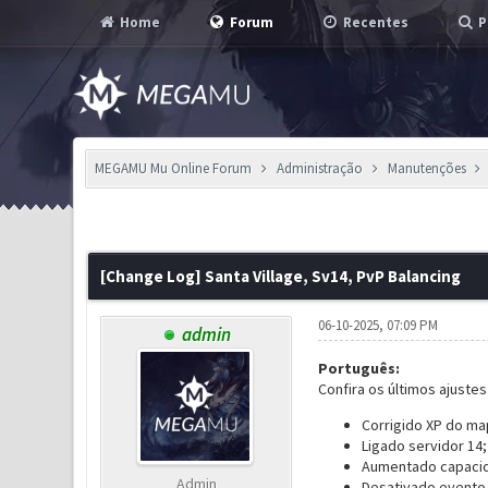
Home
Forum
Recentes
P
MEGAMU Mu Online Forum
Administração
Manutenções
3 Voto(s) - 2.67 em Média
1
2
3
4
5
[Change Log] Santa Village, Sv14, PvP Balancing
06-10-2025, 07:09 PM
admin
Português:
Confira os últimos ajuste
Corrigido XP do ma
Ligado servidor 14
Aumentado capacid
Admin
Desativado evento 