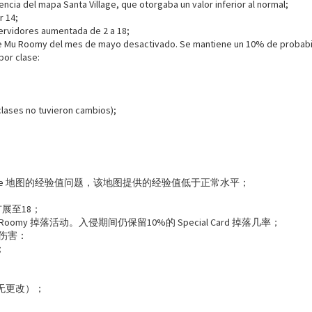
encia del mapa Santa Village, que otorgaba un valor inferior al normal;
or 14;
ervidores aumentada de 2 a 18;
 Mu Roomy del mes de mayo desactivado. Se mantiene un 10% de probabili
por clase:
clases no tuvieron cambios);
：
Village 地图的经验值问题，该地图提供的经验值低于正常水平；
；
展至18；
Roomy 掉落活动。入侵期间仍保留10%的 Special Card 掉落几率；
 伤害：
%；
；
；
无更改）；