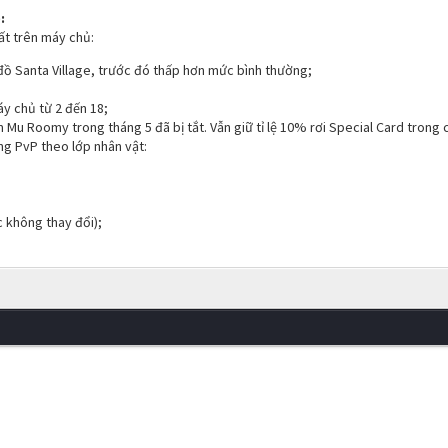
:
ất trên máy chủ:
đồ Santa Village, trước đó thấp hơn mức bình thường;
;
y chủ từ 2 đến 18;
m Mu Roomy trong tháng 5 đã bị tắt. Vẫn giữ tỉ lệ 10% rơi Special Card tron
ng PvP theo lớp nhân vật:
c không thay đổi);