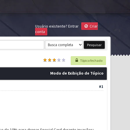
Usuário existente?
Entrar
Criar
conta
Tópico fechado
Modo de Exibição de Tópico
#1
ce de 10% para dropar Special Card durante invasões;