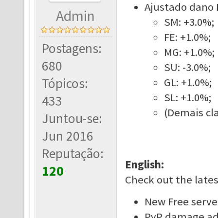
Ajustado dano P
Admin
SM: +3.0%;
FE: +1.0%;
Postagens:
MG: +1.0%;
680
SU: -3.0%;
Tópicos:
GL: +1.0%;
SL: +1.0%;
433
(Demais cla
Juntou-se:
Jun 2016
Reputação:
English:
120
Check out the late
New Free serve
PvP damage adj