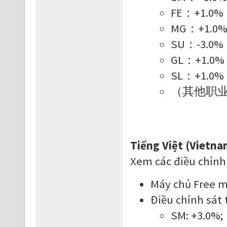
FE：+1.0
MG：+1.0
SU：-3.0
GL：+1.0
SL：+1.0
（其他职
Tiếng Việt (Vietna
Xem các điều chỉnh
Máy chủ Free mớ
Điều chỉnh sát 
SM: +3.0%;