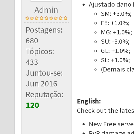
Ajustado dano P
Admin
SM: +3.0%;
FE: +1.0%;
Postagens:
MG: +1.0%;
680
SU: -3.0%;
Tópicos:
GL: +1.0%;
SL: +1.0%;
433
(Demais cla
Juntou-se:
Jun 2016
Reputação:
English:
120
Check out the late
New Free serve
PvP damage adj