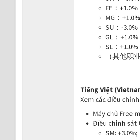
FE：+1.0
MG：+1.0
SU：-3.0
GL：+1.0
SL：+1.0
（其他职
Tiếng Việt (Vietna
Xem các điều chỉnh
Máy chủ Free mớ
Điều chỉnh sát 
SM: +3.0%;