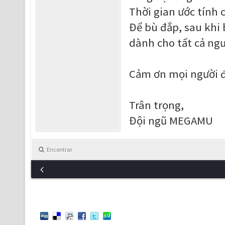
Thời gian ước tính 
Để bù đắp, sau khi 
dành cho tất cả ngư
Cảm ơn mọi người 
Trân trọng,
Đội ngũ MEGAMU
Encontrar