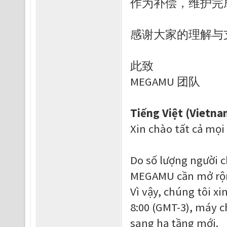
作为补偿，维护完成
感谢大家的理解与
此致
MEGAMU 团队
Tiếng Việt (Vietna
Xin chào tất cả mọi
Do số lượng người c
MEGAMU cần mở rộn
Vì vậy, chúng tôi x
8:00 (GMT-3), máy 
sang hạ tầng mới.