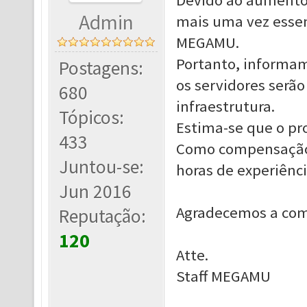
Devido ao aumento 
Admin
mais uma vez essen
MEGAMU.
Portanto, informamo
Postagens:
os servidores serã
680
infraestrutura.
Tópicos:
Estima-se que o pr
433
Como compensação 
Juntou-se:
horas de experiênc
Jun 2016
Agradecemos a com
Reputação:
120
Atte.
Staff MEGAMU