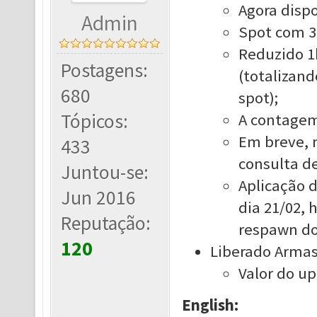
Agora dispo
Admin
Spot com 3
Reduzido 1
Postagens:
(totalizan
680
spot);
Tópicos:
A contagem
Em breve, n
433
consulta de
Juntou-se:
Aplicação 
Jun 2016
dia 21/02, 
Reputação:
respawn do
120
Liberado Armas 
Valor do up
English: