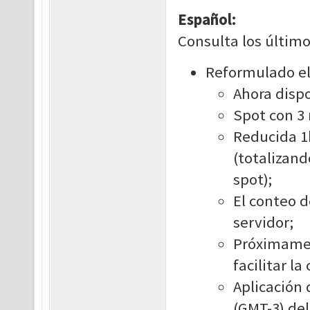
Español:
Consulta los último
Reformulado el
Ahora dispo
Spot con 3
Reducida 1
(totalizan
spot);
El conteo d
servidor;
Próximamen
facilitar la
Aplicación 
(GMT-3) del