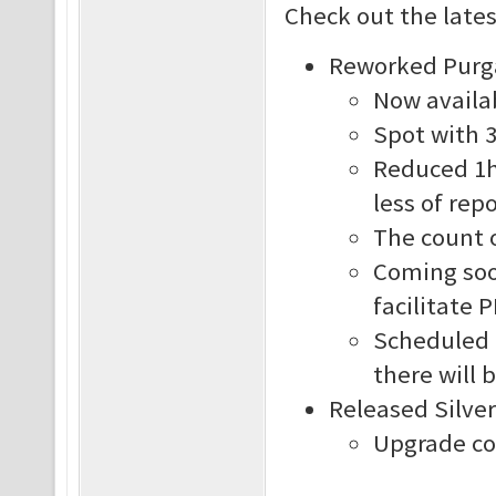
Check out the late
Reworked Purg
Now availab
Spot with 
Reduced 1h 
less of rep
The count o
Coming soo
facilitate 
Scheduled u
there will 
Released Silve
Upgrade co