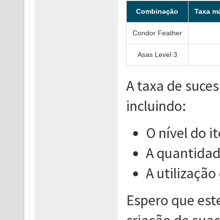
Combinação
Taxa m
Condor Feather
Asas Level 3
A taxa de suces
incluindo:
O nível do i
A quantidade
A utilização
Espero que este