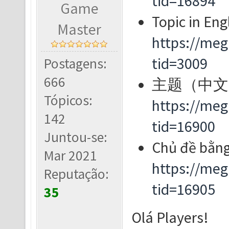
tid=16894
Game
Topic in Engl
Master
https://me
tid=3009
Postagens:
666
主题（中文
Tópicos:
https://me
142
tid=16900
Juntou-se:
Chủ đề bằng 
Mar 2021
https://me
Reputação:
tid=16905
35
Olá Players!