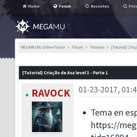
Home
Forum
Recentes
Pesq
MEGAMU Mu Online Forum
Fórum
Tutoriais
[Tutorial] Criaç
[Tutorial] Criação de Asa level 3 - Parte 1
01-23-2017, 01:
RAVOCK
Tema en esp
https://me