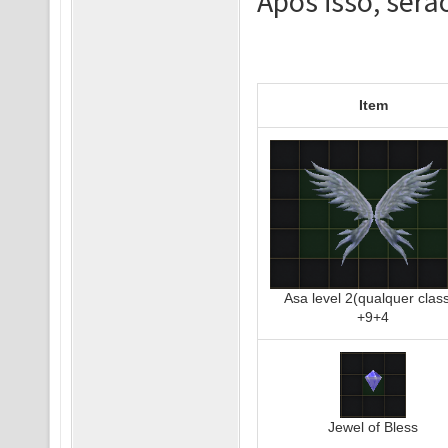
Após isso, se
Item
Asa level 2(qualquer clas
+9+4
Jewel of Bless