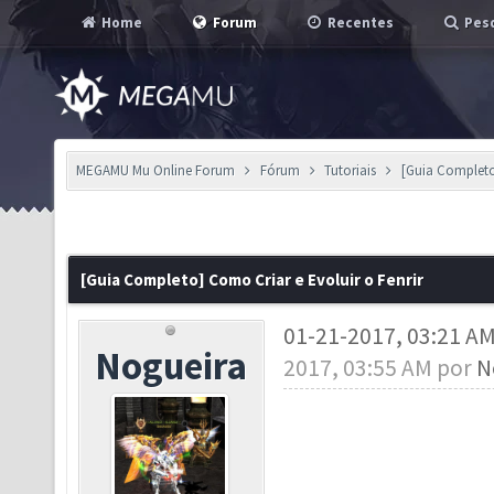
Home
Forum
Recentes
Pesq
MEGAMU Mu Online Forum
Fórum
Tutoriais
[Guia Completo
[Guia Completo] Como Criar e Evoluir o Fenrir
01-21-2017, 03:21 A
Nogueira
2017, 03:55 AM por
N