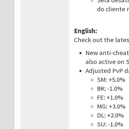
Será desat
do cliente 
English:
Check out the late
New
anti-
cheat
also active on 
Adjusted PvP d
SM: +5.0%
BK: -1.0%
FE: +1.0%
MG: +3.0%
DL: +2.0%
SU: -1.0%