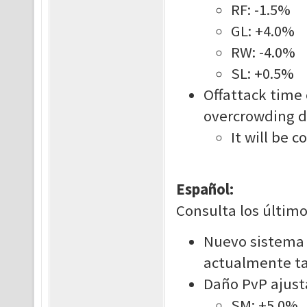
RF: -1.5%
GL: +4.0%
RW: -4.0%
SL: +0.5%
Offattack time
overcrowding d
It will be 
Español:
Consulta los último
Nuevo sistema
actualmente ta
Daño PvP ajust
SM: +5.0%