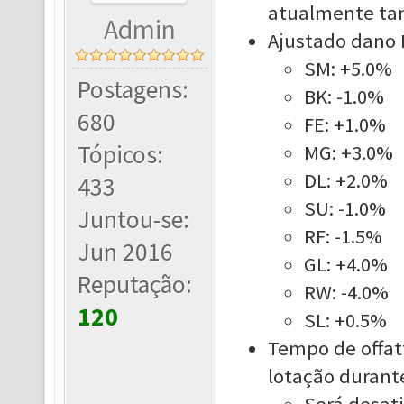
atualmente t
a
Admin
Ajustado dano P
SM: +5.0%
Postagens:
BK: -1.0%
680
FE: +1.0%
Tópicos:
MG: +3.0%
DL: +2.0%
433
SU: -1.0%
Juntou-se:
RF: -1.5%
Jun 2016
GL: +4.0%
Reputação:
RW: -4.0%
120
SL: +0.5%
Tempo de offat
lotação durant