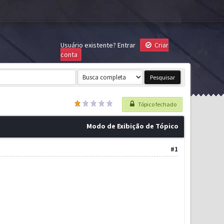
Usuário existente?
Entrar
Criar
conta
Tópico fechado
Modo de Exibição de Tópico
#1