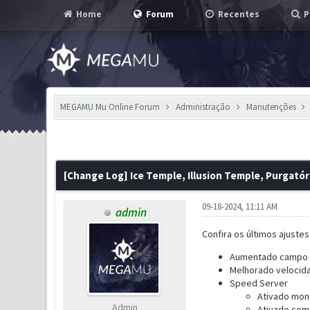
Home
Forum
Recentes
P
MEGAMU Mu Online Forum
Administração
Manutenções
1 Voto(s) - 1 em Média
1
2
3
4
5
[Change Log] Ice Temple, Illusion Temple, Purgató
09-18-2024, 11:11 AM
admin
Confira os últimos ajuste
Aumentado campo de
Melhorado velocida
Speed Server
Ativado mons
Admin
Ativado comp