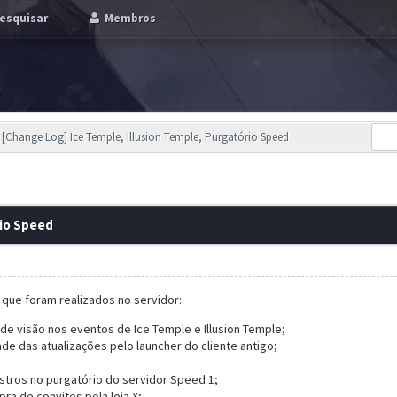
esquisar
Membros
[Change Log] Ice Temple, Illusion Temple, Purgatório Speed
rio Speed
s que foram realizados no servidor:
 visão nos eventos de Ice Temple e Illusion Temple;
de das atualizações pelo launcher do cliente antigo;
tros no purgatório do servidor Speed 1;
ra de convites pela loja X;