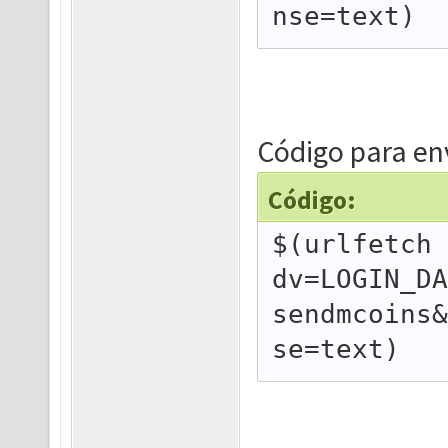
nse=text)
Código para e
Código:
$(urlfetch 
dv=LOGIN_DA
sendmcoins&
se=text)