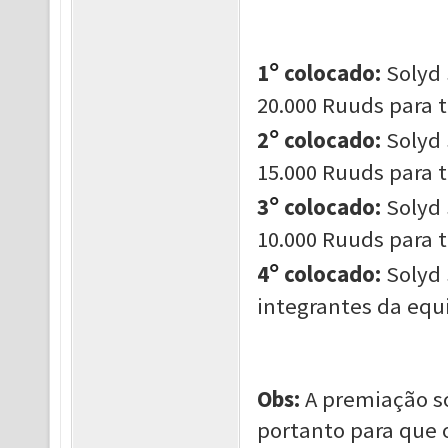
°
1
colocado:
Solyd 
20.000 Ruuds para 
°
2
colocado:
Solyd 
15.000 Ruuds para 
°
3
colocado:
Solyd 
10.000 Ruuds para 
°
4
colocado:
Solyd 
integrantes da equ
Obs:
A premiação só
portanto para que 