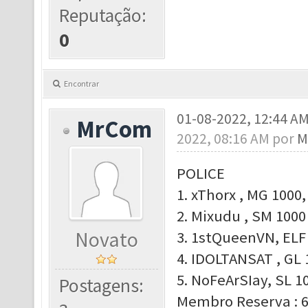
Reputação:
0
Encontrar
01-08-2022, 12:44 A
MrCom
2022, 08:16 AM por
M
POLICE
1. xThorx , MG 1000,
2. Mixudu , SM 1000 
Novato
3. 1stQueenVN, ELF 
4. IDOLTANSAT , GL 
5. NoFeArSIay, SL 10
Postagens:
Membro Reserva : 6.