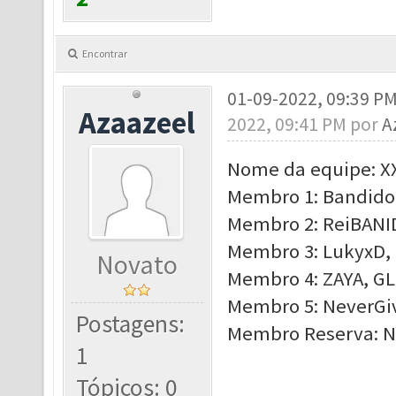
Encontrar
01-09-2022, 09:39 P
Azaazeel
2022, 09:41 PM por
A
Nome da equipe: X
Membro 1: BandidoR
Membro 2: ReiBANID
Membro 3: LukyxD, 
Novato
Membro 4: ZAYA, GL,
Membro 5: NeverGiv
Postagens:
Membro Reserva: N
1
Tópicos: 0