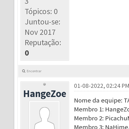
3
Tópicos: 0
Juntou-se:
Nov 2017
Reputação:
0
Encontrar
01-08-2022, 02:24 P
HangeZoe
Nome da equipe: 
Membro 1: HangeZoe
Membro 2: PicachuM
Membro 3: NaHime, 