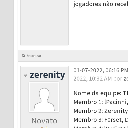
jogadores não rece
Encontrar
01-07-2022, 06:16 P
zerenity
2022, 10:32 AM por
z
Nome da equipe: T
Membro 1: lPacinni,
Membro 2: Zerenity,
Novato
Membro 3: F0rset, D