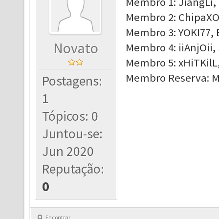
Membro 1: JiangLi, 
Membro 2: ChipaXOT
Membro 3: YOKI77, E
Novato
Membro 4: iiAnjOii,
Membro 5: xHiTKilL
Membro Reserva: Mr
Postagens:
1
Tópicos: 0
Juntou-se:
Jun 2020
Reputação:
0
Encontrar