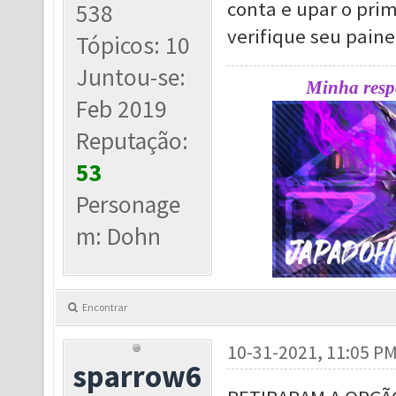
conta e upar o prim
538
verifique seu pain
Tópicos: 10
Juntou-se:
Minha respo
Feb 2019
Reputação:
53
Personage
m: Dohn
Encontrar
10-31-2021, 11:05 P
sparrow6