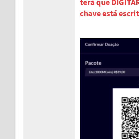
terá que DIGITA
chave está escri