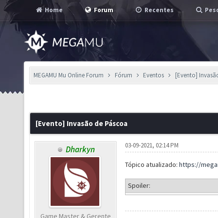
Home
Forum
Recentes
Pesq
MEGAMU Mu Online Forum
Fórum
Eventos
[Evento] Invasã
[Evento] Invasão de Páscoa
03-09-2021, 02:14 PM
Dharkyn
Tópico atualizado:
https://meg
Spoiler:
Game Master & Gerente