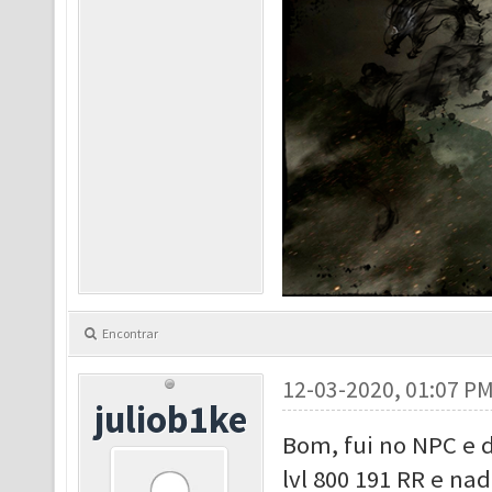
Encontrar
12-03-2020, 01:07 P
juliob1ke
Bom, fui no NPC e 
lvl 800 191 RR e nad