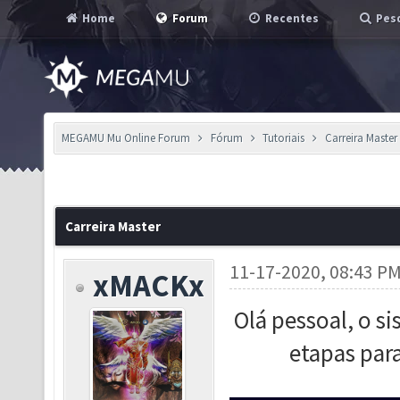
Home
Forum
Recentes
Pesq
MEGAMU Mu Online Forum
Fórum
Tutoriais
Carreira Master
Carreira Master
11-17-2020, 08:43 P
xMACKx
Olá pessoal, o
si
etapas para