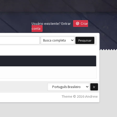
Usuário existente?
Entrar
Criar
conta
Theme © 2016 iAndrew