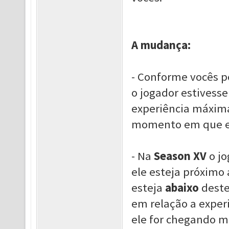
A mudança:
- Conforme vocês p
o jogador estivess
experiência máxima 
momento em que 
- Na
Season XV
o j
ele esteja próximo 
esteja
abaixo
deste
em relação a expe
ele for chegando m