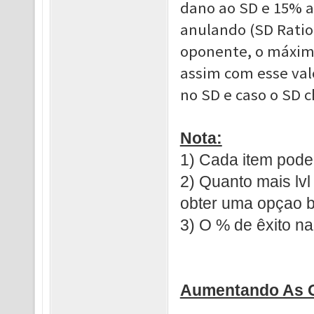
dano ao SD e 15% a
anulando (SD Ratio 
oponente, o máximo
assim com esse val
no SD e caso o SD c
Nota:
1) Cada item pod
2) Quanto mais lvl
obter uma opçao b
3) O % de êxito na
Aumentando As O