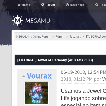
Home
Forum
Recentes
Pesq
MEGAMU Mu Online Forum
Fórum
Tutoriais
[TUTORIAL] Je
[TUTORIAL] Jewel of Harmony (ADD AMARELO)
06-19-2018, 12:54 P
Vourax
2018, 01:12 PM por
V
Usamos a Jewel Of
Life jogando sobre
especial ao item 