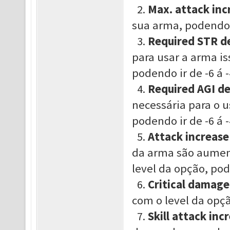
2.
Max. attack inc
sua arma,
podendo 
3.
Required STR d
para usar a arma is
podend
o ir de -6
á 
4.
Required AGI d
necessária para o 
podend
o ir de -6
á 
5.
Attack increase
da arma são aumen
level da opção
, po
6.
Critical damage
com o level da opç
7.
Skill attack inc