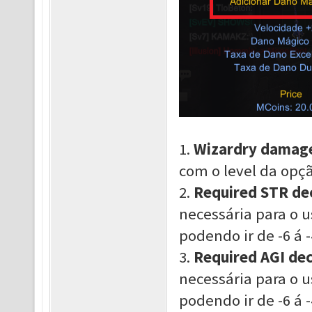
1.
Wizardry damage
com o level da opç
2.
Required STR de
necessária para o u
podend
o ir de -6
á 
3.
Required AGI de
necessária para o u
podend
o ir de -6
á 