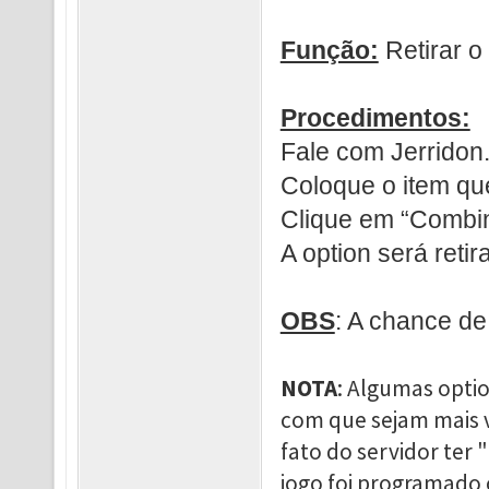
Função:
Retirar o
Procedimentos:
Fale com Jerridon
Coloque o item que
Clique em “Combin
A option será retir
OBS
: A chance de
NOTA
: Algumas opti
com que sejam mais 
fato do servidor ter 
jogo foi programado