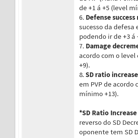
de +1 á +5
(
level
mí
6.
Defense success 
sucesso da defesa 
podendo ir de +3 á
7.
Damage decreme
acordo com o level
+9
)
.
8.
SD ratio increase
em PVP de acordo c
mínimo +13
)
.
*SD Ratio Increase
reverso do SD Decr
oponente tem SD De