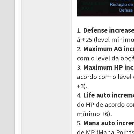
1.
Defense increas
á +25
(
level
mínimo
2.
Maximum AG inc
com o level da opç
3.
Maximum HP inc
acordo com o level
+3
)
.
4.
Life auto increm
do HP de acordo co
mínimo +6
)
.
5.
Mana
auto incre
de MP (Mana Points