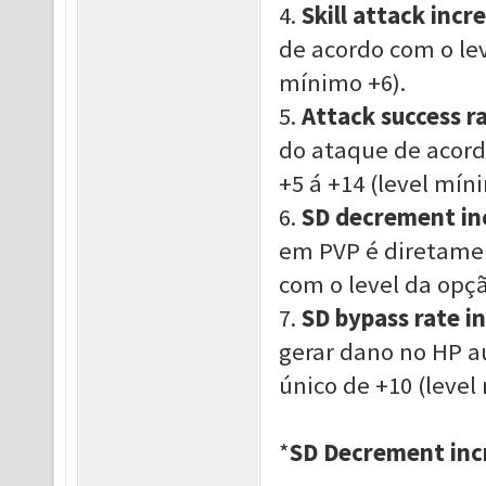
4.
Skill attack incr
de acordo com o le
mínimo +6
)
.
5.
Attack success r
do ataque de acord
+5 á +14
(
level
míni
6.
SD decrement in
em PVP é diretame
com o level da opç
7.
SD bypass rate i
gerar dano no HP a
único de +10
(
level
*
SD Decrement inc