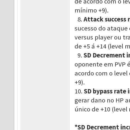
de acordo com o le
mínimo +9
)
.
8.
Attack success r
sucesso do ataque 
versus player ou tr
de +5 á +14
(
level
m
9.
SD Decrement i
oponente em PVP é
acordo com o level
+9
)
.
10.
SD bypass rate 
gerar dano no HP a
único de +10
(
level
*
SD Decrement inc