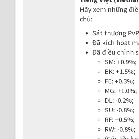
Hãy xem những điều
chủ:
Sát thương PvP
Đã kích hoạt m
Đã điều chỉnh s
SM: +0.9%;
BK: +1.5%;
FE: +0.3%;
MG: +1.0%;
DL: -0.2%;
SU: -0.8%;
RF: +0.5%;
RW: -0.8%;
(Các lớp kh