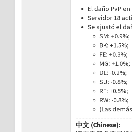
El daño PvP en
Servidor 18 act
Se ajustó el da
SM: +0.9%;
BK: +1.5%;
FE: +0.3%;
MG: +1.0%;
DL: -0.2%;
SU: -0.8%;
RF: +0.5%;
RW: -0.8%;
(Las demás
中文 (Chinese):