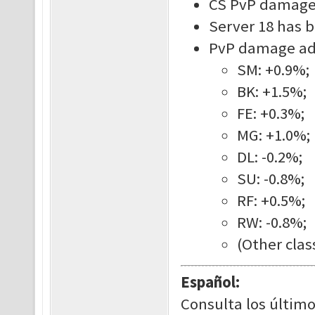
CS PvP damage
Server 18 has b
PvP damage adj
SM: +0.9%;
BK: +1.5%;
FE: +0.3%;
MG: +1.0%;
DL: -0.2%;
SU: -0.8%;
RF: +0.5%;
RW: -0.8%;
(Other clas
Español:
Consulta los último