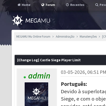
Home
Forum
Recentes
Pesq
MEGAMU Mu Online Forum
Administração
Manutenções
[C
[Change Log] Castle Siege Player Limit
03-05-2026, 06:51 P
admin
Português:
Devido à superlota
Siege, e com o obj