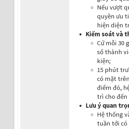
Nếu vượt qu
quyền ưu ti
hiện diện t
Kiểm soát và t
Cứ mỗi 30 g
số thành v
kiện;
15 phút trư
có mặt trên
điểm đó, h
trì cho đến
Lưu ý quan trọ
Hệ thống vẫ
tuần tới có