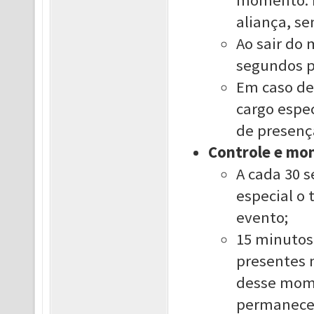
momento. E
aliança, se
Ao sair do
segundos p
Em caso de 
cargo espe
de presenç
Controle e mo
A cada 30 
especial o
evento;
15 minutos 
presentes 
desse mome
permanece 