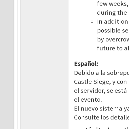
few weeks,
during the 
In addition
possible s
by overcro
future to a
Español:
Debido a la sobrep
Castle Siege, y con
el servidor, se est
el evento.
El nuevo sistema ya
Consulte los detall