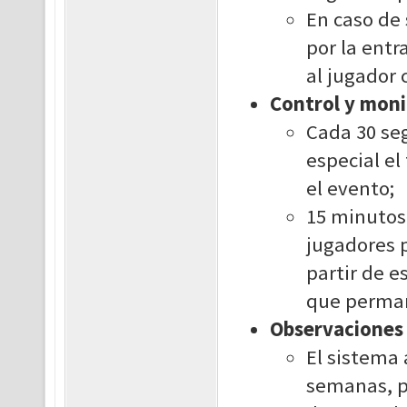
En caso de 
por la entr
al jugador
Control y moni
Cada 30 se
especial el
el evento;
15 minutos 
jugadores 
partir de e
que permane
Observaciones
El sistema 
semanas, pu