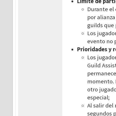
Límite de part
Durante el
por alianza
guilds que 
Los jugador
evento no 
Prioridades y 
Los jugador
Guild Assis
permanecer
momento. E
otro jugad
especial;
Al salir de
segundos pa