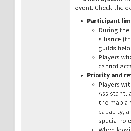
event. Check the de
Participant lim
During the 
alliance (t
guilds belo
Players who
cannot acce
Priority and r
Players wit
Assistant, 
the map and
capacity, a
special rol
When leavi