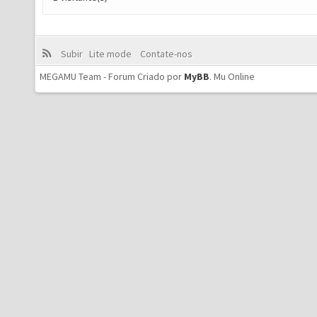
Subir
Lite mode
Contate-nos
MEGAMU Team - Forum Criado por
MyBB
.
Mu Online