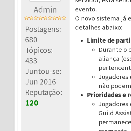
servidor, está sen
Admin
evento.
O novo sistema já e
detalhes abaixo:
Postagens:
680
Limite de part
Tópicos:
Durante o e
aliança (es
433
pertencente
Juntou-se:
Jogadores 
Jun 2016
não podem 
Reputação:
Prioridades e 
120
Jogadores c
Guild Assis
permanecer