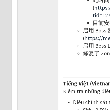
此时间由
(
https
tid=12
目前安排在
启用 Bos
(
https://m
启用 Boss L
修复了 Zom
Tiếng Việt (Vietna
Kiểm tra những điề
Điều chỉnh sát 
SM: +0.5%;