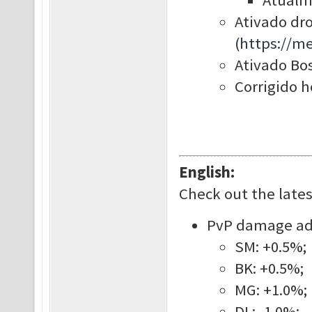
Atualm
Ativado dro
(
https://m
Ativado Bos
Corrigido h
English:
Check out the late
PvP damage adju
SM: +0.5%;
BK: +0.5%;
MG: +1.0%;
DL: -1.0%;