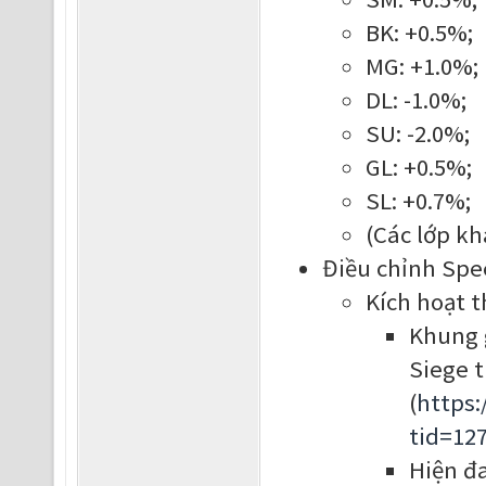
BK: +0.5%;
MG: +1.0%;
DL: -1.0%;
SU: -2.0%;
GL: +0.5%;
SL: +0.7%;
(Các lớp kh
Điều chỉnh Spe
Kích hoạt 
Khung g
Siege 
(
https
tid=12
Hiện đa