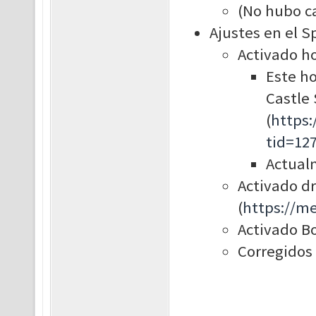
(No hubo c
Ajustes en el S
Activado ho
Este ho
Castle 
(
https
tid=12
Actual
Activado dr
(
https://m
Activado Bo
Corregidos 