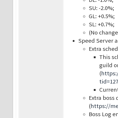
SU: -2.0%;
GL: +0.5%;
SL: +0.7%;
(No changes
Speed Server a
Extra sched
This s
guild o
(
https
tid=12
Current
Extra boss
(
https://m
Boss Log e