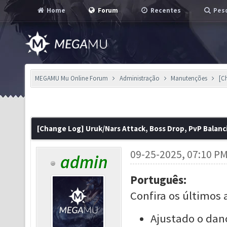
Home
Forum
Recentes
Pesq
MEGAMU Mu Online Forum
Administração
Manutenções
[C
[Change Log] Uruk/Nars Attack, Boss Drop, PvP Balanc
09-25-2025, 07:10 P
admin
Português:
Confira os últimos 
Ajustado o dano