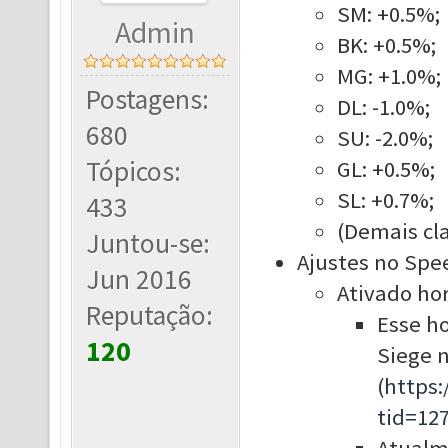
SM: +0.5%;
Admin
BK: +0.5%;
MG: +1.0%;
Postagens:
DL: -1.0%;
680
SU: -2.0%;
Tópicos:
GL: +0.5%;
SL: +0.7%;
433
(Demais cla
Juntou-se:
Ajustes no Spe
Jun 2016
Ativado hor
Reputação:
Esse ho
120
Siege 
(
https
tid=12