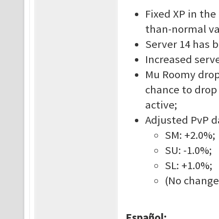
Fixed XP in the
than-normal v
Server 14 has 
Increased serve
Mu Roomy drop 
chance to drop
active;
Adjusted PvP d
SM: +2.0%
SU: -1.0%;
SL: +1.0%;
(No changes
Español: