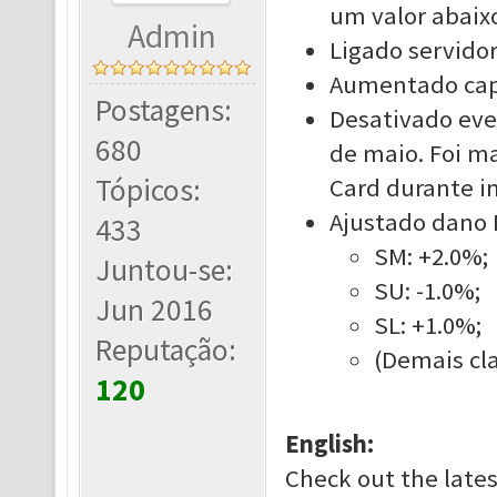
um valor abaix
Admin
Ligado servido
Aumentado capa
Postagens:
Desativado eve
680
de maio. Foi m
Tópicos:
Card durante i
Ajustado dano 
433
SM: +2.0%
Juntou-se:
SU: -1.0%;
Jun 2016
SL: +1.0%;
Reputação:
(Demais cl
120
English:
Check out the late