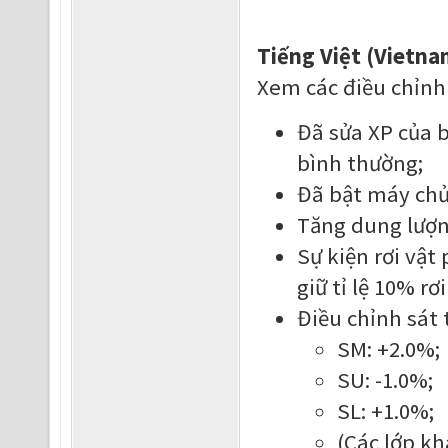
Tiếng Việt (Vietna
Xem các điều chỉnh
Đã sửa XP của 
bình thường;
Đã bật máy ch
Tăng dung lượn
Sự kiện rơi vật
giữ tỉ lệ 10% r
Điều chỉnh sát
SM: +2.0%
SU: -1.0%;
SL: +1.0%;
(Các lớp k