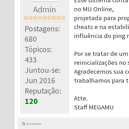
Esse sistema conta
Admin
no MU Online,
projetada para prop
cheats e na estabil
Postagens:
influência do ping 
680
Tópicos:
Por se tratar de u
433
reinicializações no
Juntou-se:
Agradecemos sua c
Jun 2016
trabalhamos para t
Reputação:
Atte.
120
Staff MEGAMU
Encontrar