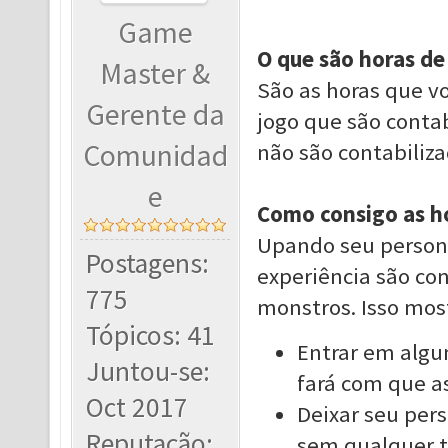
Game
O que são horas de
Master &
São as horas que v
Gerente da
jogo que são contab
Comunidad
não são contabiliz
e
Como consigo as ho
Upando seu persona
Postagens:
experiência são con
775
monstros. Isso mos
Tópicos: 41
Entrar em algu
Juntou-se:
fará com que as
Oct 2017
Deixar seu per
Reputação:
sem qualquer t