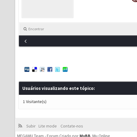
Encontrar
Usuários visualizando este tópico:
1 Visitante(s)
Subir
Lite mode
Contate-nos
MEGAMU Team - Forum Criado por
MyBB
.
Mu Online