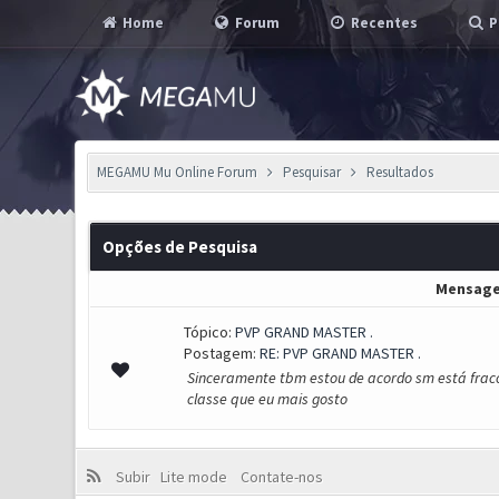
Home
Forum
Recentes
P
MEGAMU Mu Online Forum
Pesquisar
Resultados
Opções de Pesquisa
Mensag
Tópico:
PVP GRAND MASTER .
Postagem:
RE: PVP GRAND MASTER .
Sinceramente tbm estou de acordo sm está fraco
classe que eu mais gosto
Subir
Lite mode
Contate-nos