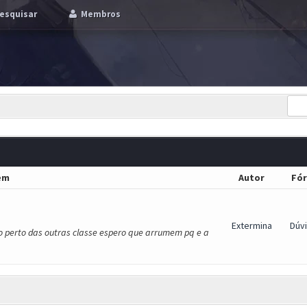
esquisar
Membros
em
Autor
Fó
Extermina
Dúv
 perto das outras classe espero que arrumem pq e a