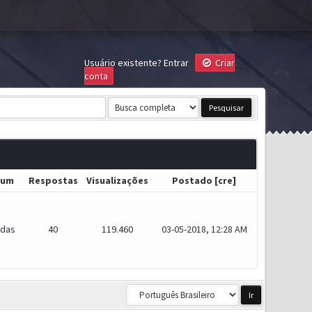
Usuário existente?
Entrar
Criar
conta
rum
Respostas
Visualizações
Postado
[
cre
]
idas
40
119.460
03-05-2018, 12:28 AM