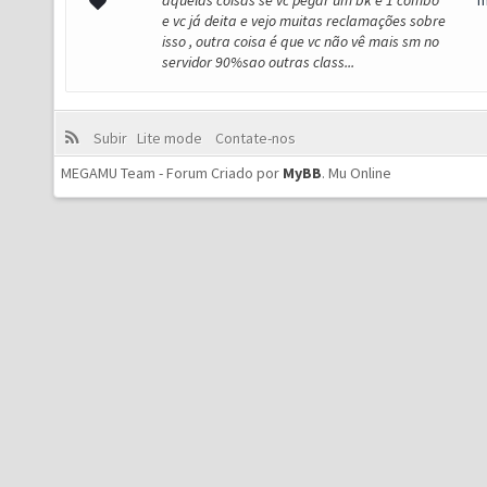
aquelas coisas se vc pegar um bk e 1 combo
m
e vc já deita e vejo muitas reclamações sobre
isso , outra coisa é que vc não vê mais sm no
servidor 90%sao outras class...
Subir
Lite mode
Contate-nos
MEGAMU Team - Forum Criado por
MyBB
.
Mu Online