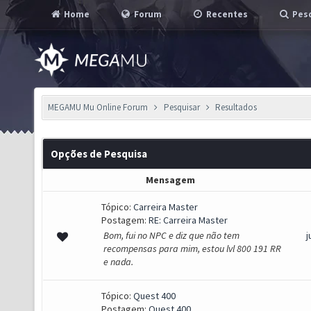
Home
Forum
Recentes
Pesq
MEGAMU Mu Online Forum
Pesquisar
Resultados
Opções de Pesquisa
Mensagem
Tópico:
Carreira Master
Postagem:
RE: Carreira Master
Bom, fui no NPC e diz que não tem
j
recompensas para mim, estou lvl 800 191 RR
e nada.
Tópico:
Quest 400
Postagem:
Quest 400