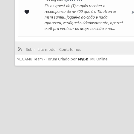
Fiz as quest do (T) e após receber a
recompensa do nv 400 que é o Tibetton os
j
msm sumiu.. joguei-o ao chão e nada
apareceu, verifiquei cuidadosamente, apertei
o alt pra verificar os drops no chão e na...
Subir
Lite mode
Contate-nos
MEGAMU Team - Forum Criado por
MyBB
.
Mu Online