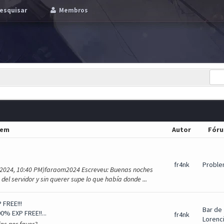
esquisar
Membros
gem
Autor
Fór
fr4nk
Proble
6-2024, 10:40 PM)faraom2024 Escreveu: Buenas noches
el servidor y sin querer supe lo que había donde ...
 FREE!!!
Bar de
0% EXP FREE!!...
fr4nk
Lorenc