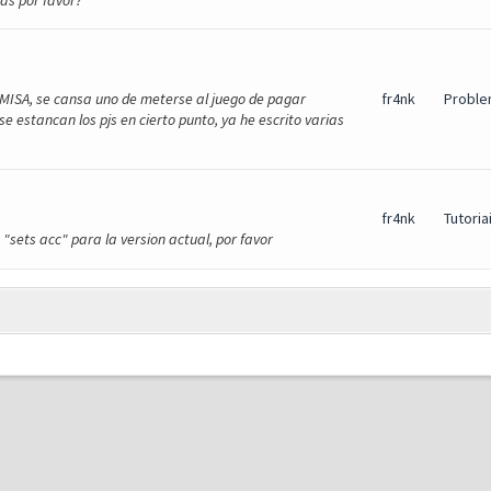
as por favor?
MISA, se cansa uno de meterse al juego de pagar
fr4nk
Proble
e estancan los pjs en cierto punto, ya he escrito varias
fr4nk
Tutoria
 "sets acc" para la version actual, por favor