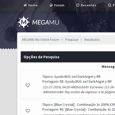
Home
Forum
Recentes
P
MEGAMU Mu Online Forum
Pesquisar
Resultados
Opções de Pesquisa
Mensa
Tópico:
Ayuda BUG set DarkAngel y RR
Postagem:
RE: Ayuda BUG set DarkAngel y RR
(12-27-2024, 04:20 AM)bashirbr Escreveu: (12-2
Administrador hoy acabo de ingresar a la página d
Tópico:
[Blue Crystal] - Combinação 3x 200% EXP
Postagem:
RE: [Blue Crystal] - Combinação 3x 20