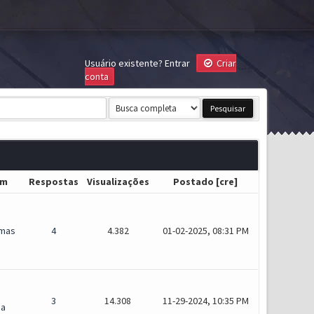
Usuário existente?
Entrar
Criar
conta
um
Respostas
Visualizações
Postado
[
cre
]
mas
4
4.382
01-02-2025, 08:31 PM
3
14.308
11-29-2024, 10:35 PM
ia