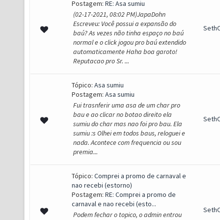
Postagem:
RE: Asa sumiu
(02-17-2021, 08:02 PM)JapaDohn
Escreveu: Você possui a expansão do
SethO
baú? As vezes não tinha espaço no baú
normal e o click jogou pro baú extendido
automaticamente Haha boa garoto!
Reputacao pro Sr. ...
Tópico:
Asa sumiu
Postagem:
Asa sumiu
Fui trasnferir uma asa de um char pro
bau e ao clicar no botao direito ela
SethO
sumiu do char mas nao foi pro bau. Ela
sumiu :s Olhei em todos baus, reloguei e
nada. Acontece com frequencia ou sou
premia...
Tópico:
Comprei a promo de carnaval e
nao recebi (estorno)
Postagem:
RE: Comprei a promo de
carnaval e nao recebi (esto...
SethO
Podem fechar o topico, o admin entrou