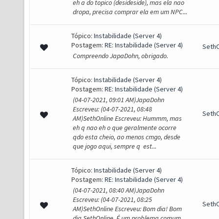
eh a do topico (desideside), mas ela nao
dropa, precisa comprar ela em um NPC...
Tópico:
Instabilidade (Server 4)
Postagem:
RE: Instabilidade (Server 4)
SethO
Compreendo JapaDohn, obrigado.
Tópico:
Instabilidade (Server 4)
Postagem:
RE: Instabilidade (Server 4)
(04-07-2021, 09:01 AM)JapaDohn
Escreveu: (04-07-2021, 08:48
SethO
AM)SethOnline Escreveu: Hummm, mas
eh q nao eh o que geralmente ocorre
qdo esta cheio, ao menos cmgo, desde
que jogo aqui, sempre q est...
Tópico:
Instabilidade (Server 4)
Postagem:
RE: Instabilidade (Server 4)
(04-07-2021, 08:40 AM)JapaDohn
Escreveu: (04-07-2021, 08:25
SethO
AM)SethOnline Escreveu: Bom dia! Bom
dia SethOnline, É um problema comum