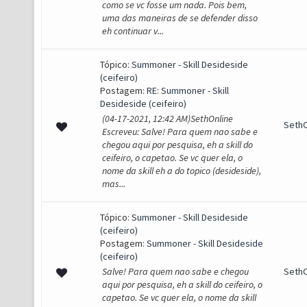
como se vc fosse um nada. Pois bem,
uma das maneiras de se defender disso
eh continuar v...
Tópico:
Summoner - Skill Desideside
(ceifeiro)
Postagem:
RE: Summoner - Skill
Desideside (ceifeiro)
(04-17-2021, 12:42 AM)SethOnline
SethO
Escreveu: Salve! Para quem nao sabe e
chegou aqui por pesquisa, eh a skill do
ceifeiro, o capetao. Se vc quer ela, o
nome da skill eh a do topico (desideside),
mas...
Tópico:
Summoner - Skill Desideside
(ceifeiro)
Postagem:
Summoner - Skill Desideside
(ceifeiro)
Salve! Para quem nao sabe e chegou
SethO
aqui por pesquisa, eh a skill do ceifeiro, o
capetao. Se vc quer ela, o nome da skill