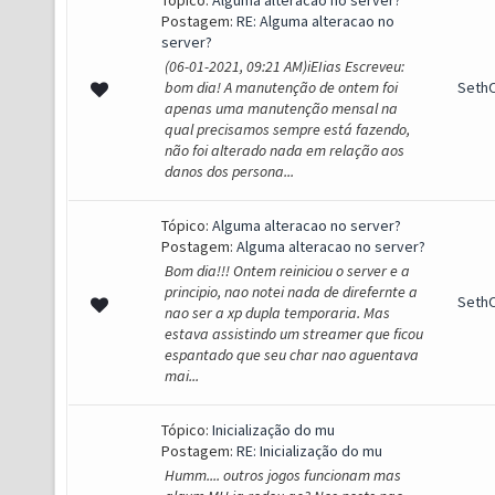
Tópico:
Alguma alteracao no server?
Postagem:
RE: Alguma alteracao no
server?
(06-01-2021, 09:21 AM)iEIias Escreveu:
bom dia! A manutenção de ontem foi
SethO
apenas uma manutenção mensal na
qual precisamos sempre está fazendo,
não foi alterado nada em relação aos
danos dos persona...
Tópico:
Alguma alteracao no server?
Postagem:
Alguma alteracao no server?
Bom dia!!! Ontem reiniciou o server e a
principio, nao notei nada de direfernte a
SethO
nao ser a xp dupla temporaria. Mas
estava assistindo um streamer que ficou
espantado que seu char nao aguentava
mai...
Tópico:
Inicialização do mu
Postagem:
RE: Inicialização do mu
Humm.... outros jogos funcionam mas