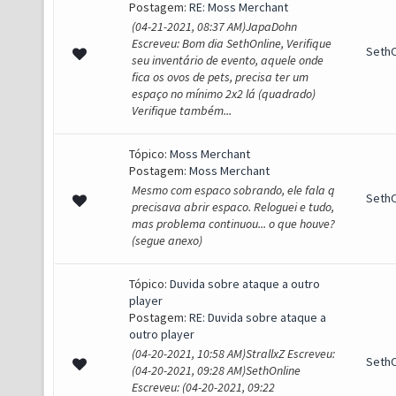
Postagem:
RE: Moss Merchant
(04-21-2021, 08:37 AM)JapaDohn
Escreveu: Bom dia SethOnline, Verifique
SethO
seu inventário de evento, aquele onde
fica os ovos de pets, precisa ter um
espaço no mínimo 2x2 lá (quadrado)
Verifique também...
Tópico:
Moss Merchant
Postagem:
Moss Merchant
Mesmo com espaco sobrando, ele fala q
SethO
precisava abrir espaco. Reloguei e tudo,
mas problema continuou... o que houve?
(segue anexo)
Tópico:
Duvida sobre ataque a outro
player
Postagem:
RE: Duvida sobre ataque a
outro player
(04-20-2021, 10:58 AM)StrallxZ Escreveu:
SethO
(04-20-2021, 09:28 AM)SethOnline
Escreveu: (04-20-2021, 09:22