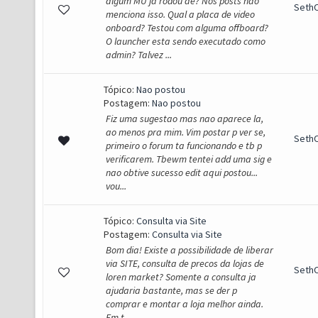
algum MU ja rodou ae? Nos posts nao
SethO
menciona isso. Qual a placa de video
onboard? Testou com alguma offboard?
O launcher esta sendo executado como
admin? Talvez ...
Tópico:
Nao postou
Postagem:
Nao postou
Fiz uma sugestao mas nao aparece la,
ao menos pra mim. Vim postar p ver se,
SethO
primeiro o forum ta funcionando e tb p
verificarem. Tbewm tentei add uma sig e
nao obtive sucesso edit aqui postou...
vou...
Tópico:
Consulta via Site
Postagem:
Consulta via Site
Bom dia! Existe a possibilidade de liberar
via SITE, consulta de precos da lojas de
SethO
loren market? Somente a consulta ja
ajudaria bastante, mas se der p
comprar e montar a loja melhor ainda.
Em t...