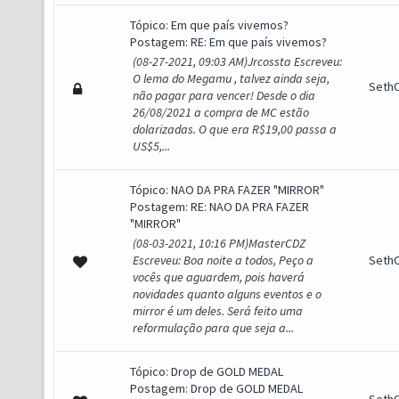
Tópico:
Em que país vivemos?
Postagem:
RE: Em que país vivemos?
(08-27-2021, 09:03 AM)Jrcossta Escreveu:
O lema do Megamu , talvez ainda seja,
SethO
não pagar para vencer! Desde o dia
26/08/2021 a compra de MC estão
dolarizadas. O que era R$19,00 passa a
US$5,...
Tópico:
NAO DA PRA FAZER "MIRROR"
Postagem:
RE: NAO DA PRA FAZER
"MIRROR"
(08-03-2021, 10:16 PM)MasterCDZ
Escreveu: Boa noite a todos, Peço a
SethO
vocês que aguardem, pois haverá
novidades quanto alguns eventos e o
mirror é um deles. Será feito uma
reformulação para que seja a...
Tópico:
Drop de GOLD MEDAL
Postagem:
Drop de GOLD MEDAL