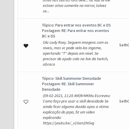
ativo nas outras fora dele... na vdd se ele
estiver ativo somente no mirror, talvez
se...
Tópico:
Para entrar nos eventos BC e DS
Postagem:
RE: Para entrar nos eventos
BC e DS
Ola Lady Roxy. Seguem imagens com os
SethO
niveis, mas vc pode velo-los ingame,
apertando "T" depois em nivel. Se
precisar de ajuda cola na live da twitch,
abraco
Tópico:
Skill Summoner Densidade
Postagem:
RE: Skill Summoner
Densidade
(09-02-2021, 11:28 AM)RrMKMu Escreveu:
Como faço pra usar a skill densidade Se
SethO
ainda ficar alguma duvida apos a otima
explicação do japa, fiz um video
explicando:
https://youtu.be/_v1Gan2NGvg