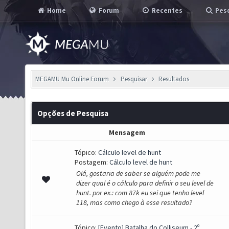
Home
Forum
Recentes
Pesq
MEGAMU Mu Online Forum
Pesquisar
Resultados
Opções de Pesquisa
Mensagem
Tópico:
Cálculo level de hunt
Postagem:
Cálculo level de hunt
Olá, gostaria de saber se alguém pode me
dizer qual é o cálculo para definir o seu level de
hunt. por ex.: com 87k eu sei que tenho level
118, mas como chego à esse resultado?
Tópico:
[Evento] Batalha do Colliseum - 2º