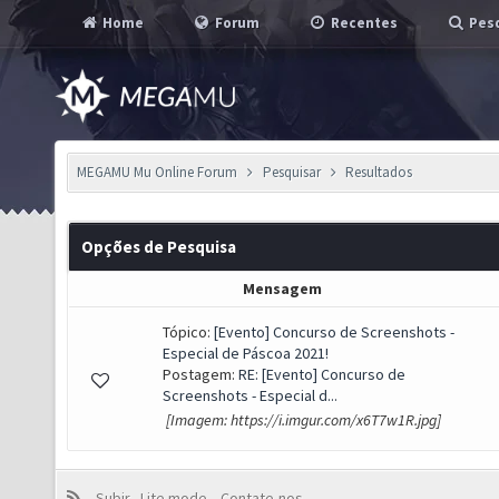
Home
Forum
Recentes
Pesq
MEGAMU Mu Online Forum
Pesquisar
Resultados
Opções de Pesquisa
Mensagem
Tópico:
[Evento] Concurso de Screenshots -
Especial de Páscoa 2021!
Postagem:
RE: [Evento] Concurso de
Screenshots - Especial d...
[Imagem: https://i.imgur.com/x6T7w1R.jpg]
Subir
Lite mode
Contate-nos