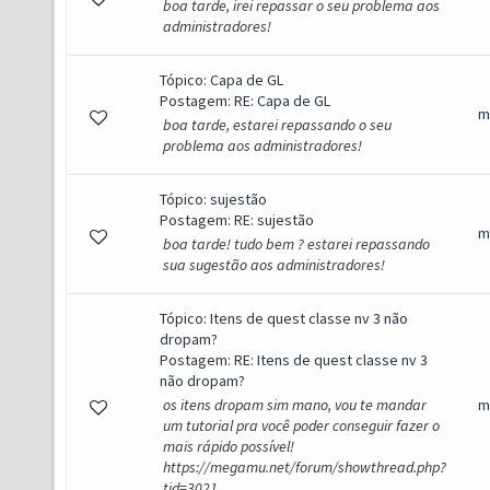
boa tarde, irei repassar o seu problema aos
administradores!
Tópico:
Capa de GL
Postagem:
RE: Capa de GL
m
boa tarde, estarei repassando o seu
problema aos administradores!
Tópico:
sujestão
Postagem:
RE: sujestão
m
boa tarde! tudo bem ? estarei repassando
sua sugestão aos administradores!
Tópico:
Itens de quest classe nv 3 não
dropam?
Postagem:
RE: Itens de quest classe nv 3
não dropam?
os itens dropam sim mano, vou te mandar
m
um tutorial pra você poder conseguir fazer o
mais rápido possível!
https://megamu.net/forum/showthread.php?
tid=3021