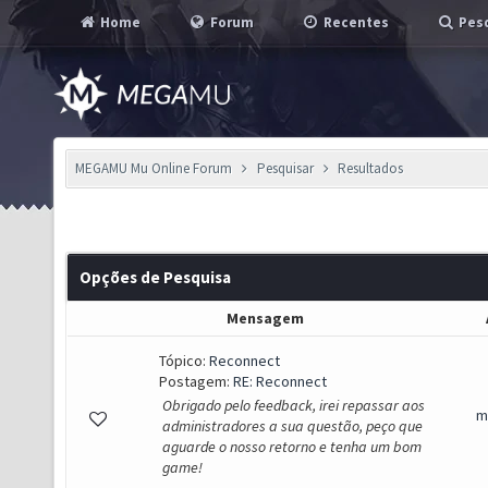
Home
Forum
Recentes
Pesq
MEGAMU Mu Online Forum
Pesquisar
Resultados
Opções de Pesquisa
Mensagem
Tópico:
Reconnect
Postagem:
RE: Reconnect
Obrigado pelo feedback, irei repassar aos
m
administradores a sua questão, peço que
aguarde o nosso retorno e tenha um bom
game!