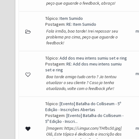
peço que aguarde o feedback, abraço!
Tópico:
Item Sumido
Postagem:
RE: Item Sumido
Fala irmão, boa tarde! Irei repassar seu
m
problema pra cima, peço que aguarde o
feedback!
Tópico:
Add dos meu intens sumiu set e ring
Postagem:
RE: Add dos meu intens sumiu
set e ring
m
Boa tarde amigo tudo certo ? Ja tentou
atualizar o seu cliente ? Caso ja tenha
atualizado, volte com o feedback pfvr!
Tópico:
[Evento] Batalha do Colliseum - 5º
Edição - Inscrições Abertas
Postagem:
[Evento] Batalha do Colliseum -
5º Edição - Inscri...
[Imagem: https://i.imgur.com/THfbs50.jpg]
m
Olá, Este tópico é dedicado a inscrição das