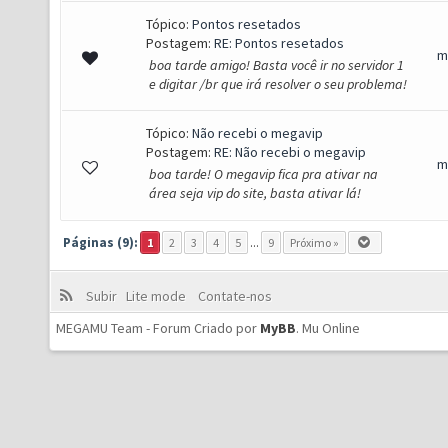
Tópico:
Pontos resetados
Postagem:
RE: Pontos resetados
m
boa tarde amigo! Basta você ir no servidor 1
e digitar /br que irá resolver o seu problema!
Tópico:
Não recebi o megavip
Postagem:
RE: Não recebi o megavip
m
boa tarde! O megavip fica pra ativar na
área seja vip do site, basta ativar lá!
Páginas (9):
1
2
3
4
5
...
9
Próximo »
Subir
Lite mode
Contate-nos
MEGAMU Team - Forum Criado por
MyBB
.
Mu Online