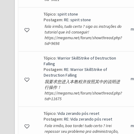
Tópico:
spirit stone
Postagem:
RE: spirit stone
fala irmão, tudo certo ? siga as instruções do
m
tutorial que irá conseguir!
https://megamu.net/forum/showthread.php?
tid=9698
Tópico:
Warrior SkillStrike of Destruction
Falling
Postagem:
RE: Warrior SkillStrike of
Destruction Falling
m
我要求您进入本教程并按照其中的说明进
行操作！
https://megamu.net/forum/showthread.php?
tid=11675
Tópico:
Vida zerando pós reset
Postagem:
RE: Vida zerando pós reset
Fala irmão, boa tarde! tudo certo ? Irei
m
repassar seu problema pra administração,