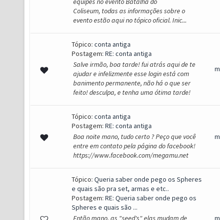
equipes no evento Batalha do
Coliseum, todas as informações sobre o
evento estão aqui no tópico oficial. Inic...
Tópico:
conta antiga
Postagem:
RE: conta antiga
Salve irmão, boa tarde! fui atrás aqui de te
m
ajudar e infelizmente esse login está com
banimento permanente, não há o que ser
feito! desculpa, e tenha uma ótima tarde!
Tópico:
conta antiga
Postagem:
RE: conta antiga
Boa noite mano, tudo certo ? Peço que você
m
entre em contato pela página do facebook!
https://www.facebook.com/megamu.net
Tópico:
Queria saber onde pego os Spheres
e quais são pra set, armas e etc..
Postagem:
RE: Queria saber onde pego os
Spheres e quais são ...
Então mano, as "seed's" elas mudam de
m