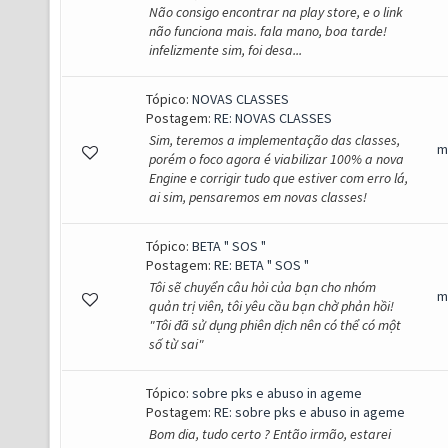
Não consigo encontrar na play store, e o link
não funciona mais. fala mano, boa tarde!
infelizmente sim, foi desa...
Tópico:
NOVAS CLASSES
Postagem:
RE: NOVAS CLASSES
Sim, teremos a implementação das classes,
m
porém o foco agora é viabilizar 100% a nova
Engine e corrigir tudo que estiver com erro lá,
ai sim, pensaremos em novas classes!
Tópico:
BETA " SOS "
Postagem:
RE: BETA " SOS "
Tôi sẽ chuyển câu hỏi của bạn cho nhóm
m
quản trị viên, tôi yêu cầu bạn chờ phản hồi!
"Tôi đã sử dụng phiên dịch nên có thể có một
số từ sai"
Tópico:
sobre pks e abuso in ageme
Postagem:
RE: sobre pks e abuso in ageme
Bom dia, tudo certo ? Então irmão, estarei