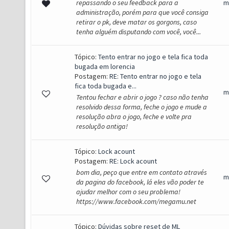
repassando o seu feedback para a
m
administração, porém para que você consiga
retirar o pk, deve matar os gorgons, caso
tenha alguém disputando com você, você...
Tópico:
Tento entrar no jogo e tela fica toda
bugada em lorencia
Postagem:
RE: Tento entrar no jogo e tela
fica toda bugada e...
m
Tentou fechar e abrir o jogo ? caso não tenha
resolvido dessa forma, feche o jogo e mude a
resolução abra o jogo, feche e volte pra
resolução antiga!
Tópico:
Lock acount
Postagem:
RE: Lock acount
bom dia, peço que entre em contato através
m
da pagina do facebook, lá eles vão poder te
ajudar melhor com o seu problema!
https://www.facebook.com/megamu.net
Tópico:
Dúvidas sobre reset de ML