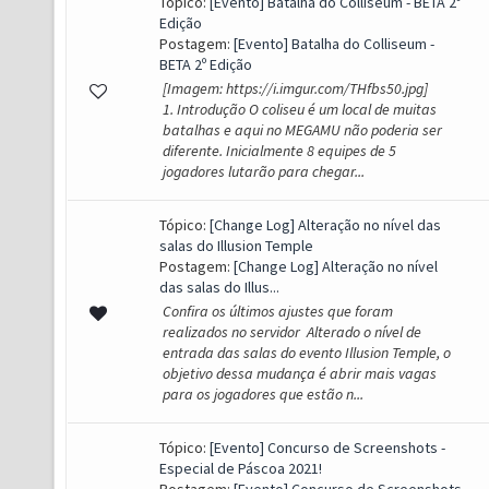
Tópico:
[Evento] Batalha do Colliseum - BETA 2º
Edição
Postagem:
[Evento] Batalha do Colliseum -
BETA 2º Edição
[Imagem: https://i.imgur.com/THfbs50.jpg]
1. Introdução O coliseu é um local de muitas
batalhas e aqui no MEGAMU não poderia ser
diferente. Inicialmente 8 equipes de 5
jogadores lutarão para chegar...
Tópico:
[Change Log] Alteração no nível das
salas do Illusion Temple
Postagem:
[Change Log] Alteração no nível
das salas do Illus...
Confira os últimos ajustes que foram
realizados no servidor Alterado o nível de
entrada das salas do evento Illusion Temple, o
objetivo dessa mudança é abrir mais vagas
para os jogadores que estão n...
Tópico:
[Evento] Concurso de Screenshots -
Especial de Páscoa 2021!