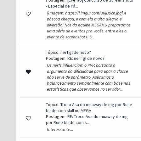
Postagem:
[Evento] Concurso de Screenshots
- Especial de Pá...
[Imagem: https://i.imgur.com/36jDDcn.jpg] A
páscoa chegou, e com ela muita alegria e
diversão! Nós da equipe MEGAMU preparamos
uma série de eventos pra vocês, entre eles o
evento de screenshots! S...
Tópico:
nerf gl de novo?
Postagem:
RE: nerf gl de novo?
Os nerfs influenciam o PVP, portanto o
argumento da dificuldade para upar a classe
não serve de parâmetro. Aplicamos o
balanceamento semanalmente com base nas
estatísticas que observamos no servidor...
Tópico:
Troco Asa do muaway de mg por Rune
blade com skill no MEGA
Postagem:
RE: Troco Asa do muaway de mg
por Rune blade com s...
Interessante...