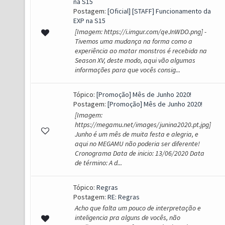
na S15
Postagem:
[Oficial] [STAFF] Funcionamento da
EXP na S15
[Imagem: https://i.imgur.com/qeJnWDO.png] -
Tivemos uma mudança na forma como a
experiência ao matar monstros é recebida na
Season XV, deste modo, aqui vão algumas
informações para que vocês consig...
Tópico:
[Promoção] Mês de Junho 2020!
Postagem:
[Promoção] Mês de Junho 2020!
[Imagem:
https://megamu.net/images/junina2020.pt.jpg]
Junho é um mês de muita festa e alegria, e
aqui no MEGAMU não poderia ser diferente!
Cronograma Data de inicio: 13/06/2020 Data
de término: A d...
Tópico:
Regras
Postagem:
RE: Regras
Acho que falta um pouco de interpretação e
inteligencia pra alguns de vocês, não