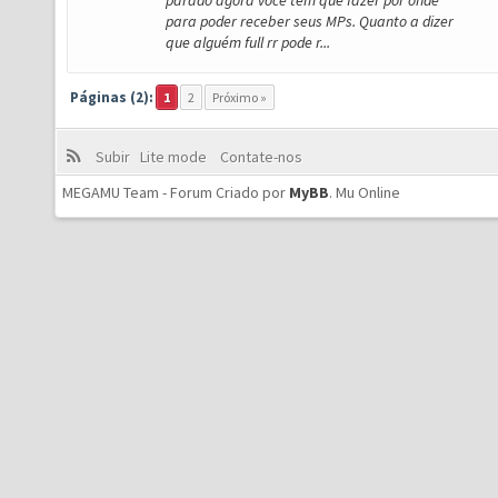
parado agora você tem que fazer por onde
para poder receber seus MPs. Quanto a dizer
que alguém full rr pode r...
Páginas (2):
1
2
Próximo »
Subir
Lite mode
Contate-nos
MEGAMU Team - Forum Criado por
MyBB
.
Mu Online