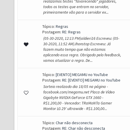
realizamos testes "favorecendo" jogadores,
todos os testes que entram no servidor,
primeiramente vão para o servidor ex...
Tópico:
Regras
Postagem:
RE: Regras
(05-30-2020, 12:13 PM)aldieri16 Escreveu: (05-
30-2020, 11:52 AM)Jhonstop Escreveu: Já
fazem muito tempo que não estamos
aplicando essa regra. Obrigado pelo feedback,
vamos atualizar a regra. De...
Tópico:
[EVENTO] MEGAMU no YouTube
Postagem:
RE: [EVENTO] MEGAMU no YouTube
Sorteio realizado dia 18/05 na página -
facebook.com/megamu.net Placa de Vídeo
Gigabyte NVIDIA GeForce GTX 1660 -
R$1.200,00 - Vencedor: TRaMoNTa Gamer
Monitor LG 29' ultrawide - R$1.100,00...
Tópico:
Char não desconecta
Postagem:
RE: Char não desconecta