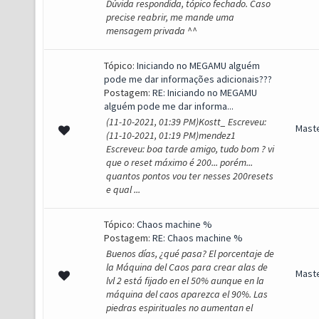
Dúvida respondida, tópico fechado. Caso
precise reabrir, me mande uma
mensagem privada ^^
Tópico:
Iniciando no MEGAMU alguém
pode me dar informações adicionais???
Postagem:
RE: Iniciando no MEGAMU
alguém pode me dar informa...
(11-10-2021, 01:39 PM)Kostt_ Escreveu:
Mast
(11-10-2021, 01:19 PM)mendez1
Escreveu: boa tarde amigo, tudo bom ? vi
que o reset máximo é 200... porém...
quantos pontos vou ter nesses 200resets
e qual ...
Tópico:
Chaos machine %
Postagem:
RE: Chaos machine %
Buenos días, ¿qué pasa? El porcentaje de
la Máquina del Caos para crear alas de
Mast
lvl 2 está fijado en el 50% aunque en la
máquina del caos aparezca el 90%. Las
piedras espirituales no aumentan el