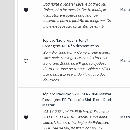
Boa noite a Master Level é padrão Mu
Online, não foi mexida. Deste modo, os
Mast
atributos em pontos não são tão
eficientes para o padrão do megamu. Os
mais efetivos são os atributos em %.
Tópico:
Não dropam itens?
Postagem:
RE: Não dropam itens?
Bom dia, tudo bem? Como citado acima,
você pode conseguir armas iniciantes e
Mast
itens com 10000 de HP que te ajudará
durante a fase de UP nas Golden e Silver
box e nas Box of Kundun (invasão dos
dourados...
Tópico:
Tradução Skill Tree - Duel Master
Postagem:
RE: Tradução Skill Tree - Duel
Master
(09-16-2021, 04:59 PM)shaco1 Escreveu:
SO FALTOU DA RUNE WIZARD Boa noite
Mast
shaco1, temos a tradução da Enhanced
Skill Tree de RW, basta clicar no link