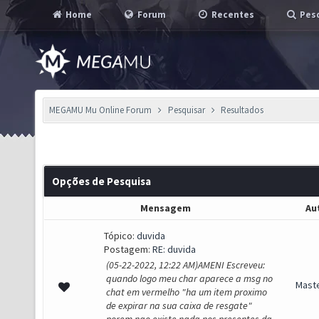
Home
Forum
Recentes
Pesq
MEGAMU Mu Online Forum
Pesquisar
Resultados
Opções de Pesquisa
Mensagem
Au
Tópico:
duvida
Postagem:
RE: duvida
(05-22-2022, 12:22 AM)AMENI Escreveu:
quando logo meu char aparece a msg no
Mast
chat em vermelho "ha um item proximo
de expirar na sua caixa de resgate"