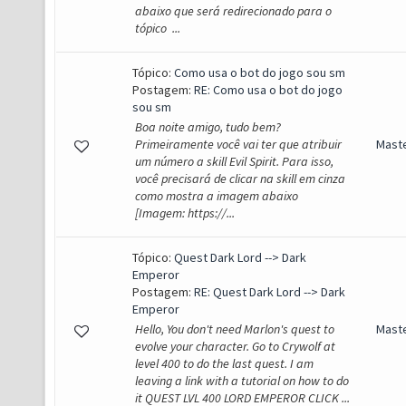
abaixo que será redirecionado para o
tópico ...
Tópico:
Como usa o bot do jogo sou sm
Postagem:
RE: Como usa o bot do jogo
sou sm
Boa noite amigo, tudo bem?
Primeiramente você vai ter que atribuir
Mast
um número a skill Evil Spirit. Para isso,
você precisará de clicar na skill em cinza
como mostra a imagem abaixo
[Imagem: https://...
Tópico:
Quest Dark Lord --> Dark
Emperor
Postagem:
RE: Quest Dark Lord --> Dark
Emperor
Hello, You don't need Marlon's quest to
Mast
evolve your character. Go to Crywolf at
level 400 to do the last quest. I am
leaving a link with a tutorial on how to do
it QUEST LVL 400 LORD EMPEROR CLICK ...