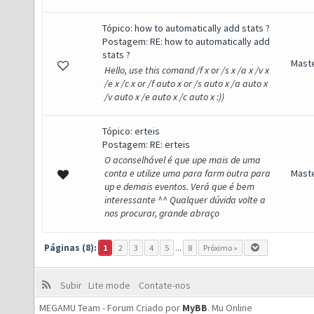
Tópico:
how to automatically add stats ?
Postagem:
RE: how to automatically add
stats ?
Mast
Hello, use this comand /f x or /s x /a x /v x
/e x /c x or /f auto x or /s auto x /a auto x
/v auto x /e auto x /c auto x :))
Tópico:
erteis
Postagem:
RE: erteis
O aconselhável é que upe mais de uma
conta e utilize uma para farm outra para
Mast
up e demais eventos. Verá que é bem
interessante ^^ Qualquer dúvida volte a
nos procurar, grande abraço
Páginas (8):
1
2
3
4
5
...
8
Próximo »
Subir
Lite mode
Contate-nos
MEGAMU Team - Forum Criado por
MyBB
.
Mu Online