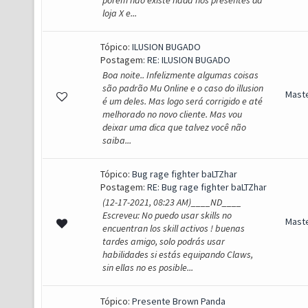
porem nao existe nada nos presentes da
loja X e...
Tópico:
ILUSION BUGADO
Postagem:
RE: ILUSION BUGADO
Boa noite.. Infelizmente algumas coisas
são padrão Mu Online e o caso do illusion
Mast
é um deles. Mas logo será corrigido e até
melhorado no novo cliente. Mas vou
deixar uma dica que talvez você não
saiba...
Tópico:
Bug rage fighter baLTZhar
Postagem:
RE: Bug rage fighter baLTZhar
(12-17-2021, 08:23 AM)____ND____
Escreveu: No puedo usar skills no
Mast
encuentran los skill activos ! buenas
tardes amigo, solo podrás usar
habilidades si estás equipando Claws,
sin ellas no es posible...
Tópico:
Presente Brown Panda