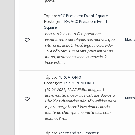
porce...
Tópico:
ACC Presa em Event Square
Postagem:
RE: ACC Presa em Event
Square
Boa tarde A conta fica presa em
eventsquare por alguns dos motivos que
Mast
citarei abaixo: 1- Você logou no servidor
19 e não tem 190 resets para entrar no
mapa, neste caso você foi movido. 2-
Você está ...
Tópico:
PURGATORIO
Postagem:
RE: PURGATORIO
(10-06-2021, 12:55 PM)brunogynn1
Escreveu: Se matar nas cidades devias e
Mast
Ubaid as denuncias não são validas para
ir para purgatorio!? Vivo denunciando
monte de char que me mata eles nem
ficam lá? e...
Tópico:
Reset and soul master