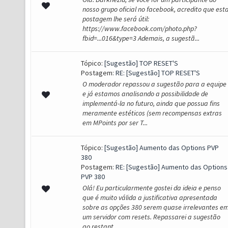
nosso grupo oficial no facebook, acredito que est
postagem lhe será útil:
https://www.facebook.com/photo.php?
fbid=...016&type=3 Ademais, a sugestã...
Tópico:
[Sugestão] TOP RESET'S
Postagem:
RE: [Sugestão] TOP RESET'S
O moderador repassou a sugestão para a equipe
e já estamos analisando a possibilidade de
implementá-la no futuro, ainda que possua fins
meramente estéticos (sem recompensas extras
em MPoints por ser T...
Tópico:
[Sugestão] Aumento das Options PVP
380
Postagem:
RE: [Sugestão] Aumento das Options
PVP 380
Olá! Eu particularmente gostei da ideia e penso
que é muito válida a justificativa apresentada
sobre as opções 380 serem quase irrelevantes e
um servidor com resets. Repassarei a sugestão
ao restant...