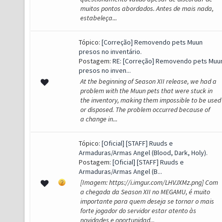
muitos pontos abordados. Antes de mais nada,
estabeleça...
Tópico:
[Correção] Removendo pets Muun
presos no inventário.
Postagem:
RE: [Correção] Removendo pets Muu
presos no inven...
At the beginning of Season XII release, we had a
problem with the Muun pets that were stuck in
the inventory, making them impossible to be used
or disposed. The problem occurred because of
a change in...
Tópico:
[Oficial] [STAFF] Ruuds e
Armaduras/Armas Angel (Blood, Dark, Holy).
Postagem:
[Oficial] [STAFF] Ruuds e
Armaduras/Armas Angel (B...
[Imagem: https://i.imgur.com/LHVJXMz.png] Com
a chegada da Season XII no MEGAMU, é muito
importante para quem deseja se tornar o mais
forte jogador do servidor estar atento às
novidades e oportunidad...