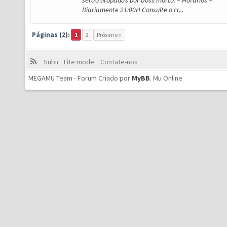
serão dropadas por boss morto. = Horários =
Diariamente 21:00H Consulte o cr...
Páginas (2):
1
2
Próximo »
Subir
Lite mode
Contate-nos
MEGAMU Team - Forum Criado por
MyBB
.
Mu Online