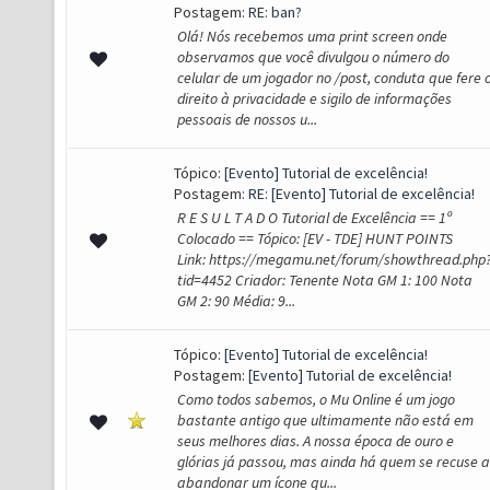
Postagem:
RE: ban?
Olá! Nós recebemos uma print screen onde
observamos que você divulgou o número do
celular de um jogador no /post, conduta que fere 
direito à privacidade e sigilo de informações
pessoais de nossos u...
Tópico:
[Evento] Tutorial de excelência!
Postagem:
RE: [Evento] Tutorial de excelência!
R E S U L T A D O Tutorial de Excelência == 1º
Colocado == Tópico: [EV - TDE] HUNT POINTS
Link: https://megamu.net/forum/showthread.php
tid=4452 Criador: Tenente Nota GM 1: 100 Nota
GM 2: 90 Média: 9...
Tópico:
[Evento] Tutorial de excelência!
Postagem:
[Evento] Tutorial de excelência!
Como todos sabemos, o Mu Online é um jogo
bastante antigo que ultimamente não está em
seus melhores dias. A nossa época de ouro e
glórias já passou, mas ainda há quem se recuse a
abandonar um ícone qu...