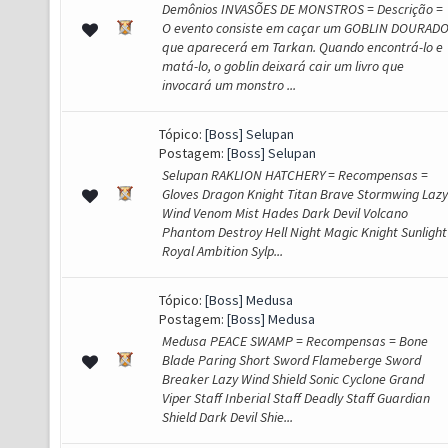
Demônios INVASÕES DE MONSTROS = Descrição =
O evento consiste em caçar um GOBLIN DOURAD
que aparecerá em Tarkan. Quando encontrá-lo e
matá-lo, o goblin deixará cair um livro que
invocará um monstro ...
Tópico:
[Boss] Selupan
Postagem:
[Boss] Selupan
Selupan RAKLION HATCHERY = Recompensas =
Gloves Dragon Knight Titan Brave Stormwing Lazy
Wind Venom Mist Hades Dark Devil Volcano
Phantom Destroy Hell Night Magic Knight Sunlight
Royal Ambition Sylp...
Tópico:
[Boss] Medusa
Postagem:
[Boss] Medusa
Medusa PEACE SWAMP = Recompensas = Bone
Blade Paring Short Sword Flameberge Sword
Breaker Lazy Wind Shield Sonic Cyclone Grand
Viper Staff Inberial Staff Deadly Staff Guardian
Shield Dark Devil Shie...