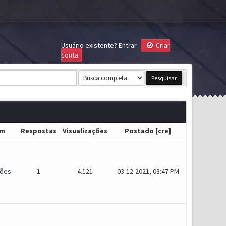
Usuário existente?
Entrar
Criar
conta
um
Respostas
Visualizações
Postado
[
cre
]
ões
1
4.121
03-12-2021, 03:47 PM