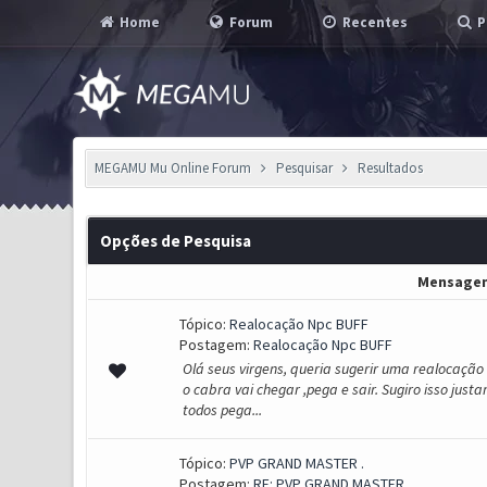
Home
Forum
Recentes
P
MEGAMU Mu Online Forum
Pesquisar
Resultados
Opções de Pesquisa
Mensage
Tópico:
Realocação Npc BUFF
Postagem:
Realocação Npc BUFF
Olá seus virgens, queria sugerir uma realocação
o cabra vai chegar ,pega e sair. Sugiro isso just
todos pega...
Tópico:
PVP GRAND MASTER .
Postagem:
RE: PVP GRAND MASTER .