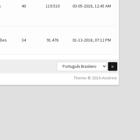
s
40
119.510
03-05-2018, 12:45 AM
ões
34
91.476
01-13-2018, 07:12 PM
Theme © 2016 iAndrew