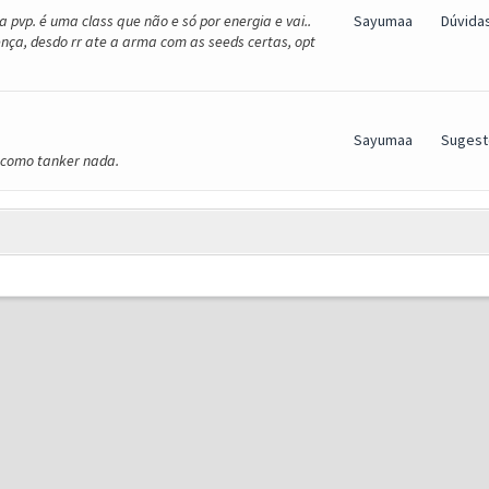
pvp. é uma class que não e só por energia e vai..
Sayumaa
Dúvida
nça, desdo rr ate a arma com as seeds certas, opt
Sayumaa
Sugest
m como tanker nada.