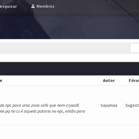
esquisar
Membros
m
Autor
Fór
 do npc para uma zona safe que nem crywolf,
Sayumaa
Sugest
ame pq no cs é aquela putaria no npc, então para