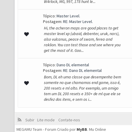
W4rlock, MG, 997, 178 hunt le...
Tópico:
Master Level.
Postagem:
RE: Master Level.
Hi, the acheron maps are good places to get
master level xp (ubaid, debenter, uruk, nars),
also vulcanus, peace of swam, ferea and
raklion. You can test those and see where you
get the most of it. Goo...
Tópico:
Dano DL elemental
Postagem:
RE: Dano DL elemental
Bom, DL eh uma classe que desempenha bem
somente no que chamamos end game, isso é,
200 resets e ml alto. Por exemplo, um amigo
tem um DL 200 resets e 350+ de ml que ele se
desfez dos itens, e sem os i...
Subir
Lite mode
Contate-nos
MEGAMU Team - Forum Criado por
MyBB
.
Mu Online