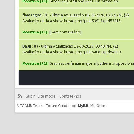
Positiva (+1):
Gives insightful and useful information
flamengao
(
0
) - Última Atualização 01-08-2026, 02:34 AM, {2}
Avaliação dada a showthread.php?pid=53915#pid53915
Positiva (+1):
[Sem comentário]
DaJii
(
0
) - Última Atualização 12-30-2025, 09:49 PM, {2}
Avaliação dada a showthread.php?pid=54080#pid54080
Positiva (+1):
Gracias, sería aún mejor si pudiera proporciona
Subir
Lite mode
Contate-nos
MEGAMU Team - Forum Criado por
MyBB
.
Mu Online