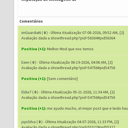
Comentários
imGuardiaN
(
0
) - Última Atualização 07-08-2026, 09:52 AM, {2}
Avaliação dada a showthread.php?pid=56364#pid56364
Positiva (+1):
Melhor Mod que nos temos
Exen
(
0
) - Última Atualização 06-19-2026, 04:06 AM, {2}
Avaliação dada a showthread.php?pid=54756#pid54756
Positiva (+1):
[Sem comentário]
Eldui7
(
0
) - Última Atualização 05-21-2026, 11:34 AM, {2}
Avaliação dada a showthread.php?pid=54756#pid54756
Positiva (+1):
me ayudo mucho, el mejor post que e leido has
jojoSilva
(
0
) - Última Atualização 04-07-2026, 11:33 PM, {2}
Avaliação dada a showthread.php?pid=55327#pid55327