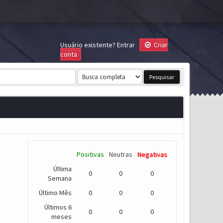
Usuário existente?
Entrar
Criar
conta
Positivas
Neutras
Negativas
Última
0
0
0
Semana
Último Mês
0
0
0
Últimos 6
0
0
0
meses