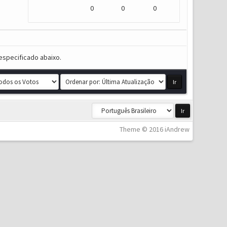
0
0
0
especificado abaixo.
Theme © 2016 iAndrew