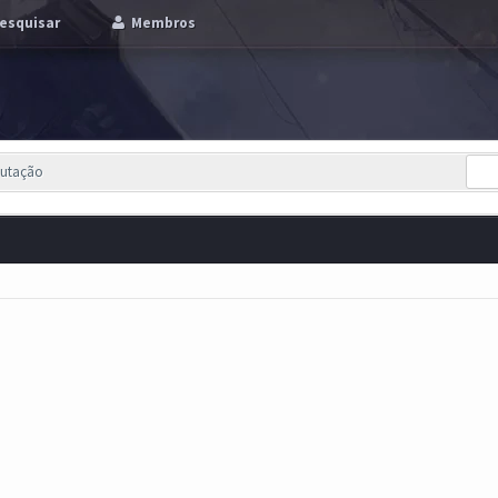
esquisar
Membros
putação