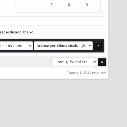
0
0
0
especificado abaixo.
Theme © 2016 iAndrew