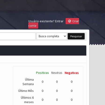
Usuário existente?
Entrar
Criar
conta
Positivas
Neutras
Negativas
Última
0
0
0
Semana
Último Mês
0
0
0
Últimos 6
0
0
0
meses