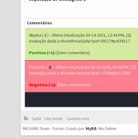
Comentários
dkpika
(
1
) - Última Atualização 03-14-2021, 12:44 PM, {2}
Avaliação dada a showthread.php?pid=39117#pid39117
Positiva (+1):
[Sem comentário]
Deivsony
(
0
) - Última Atualização 06-20-2020, 04:30 PM, {2}
Avaliação dada a showthread.php?pid=17500#pid17500
Negativa (-1):
[Sem comentário]
Subir
Lite mode
Contate-nos
MEGAMU Team - Forum Criado por
MyBB
.
Mu Online