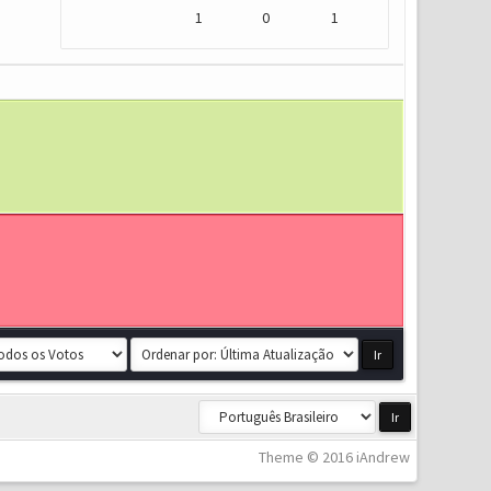
1
0
1
Theme © 2016 iAndrew