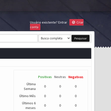
Usuário existente?
Entrar
Criar
conta
Positivas
Neutras
Negativas
Última
0
0
0
Semana
Último Mês
0
0
0
Últimos 6
0
0
0
meses